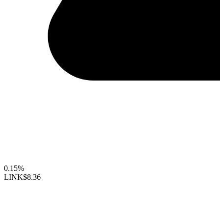
0.15%
LINK
$8.36