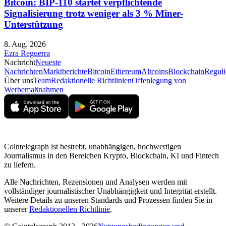
Bitcoin: BIP-110 startet verpflichtende
Signalisierung trotz weniger als 3 % Miner-
Unterstützung
8. Aug. 2026
Ezra Reguerra
Nachricht
Neueste
Nachrichten
Marktberichte
Bitcoin
Ethereum
Altcoins
Blockchain
Reguli
Über uns
Team
Redaktionelle Richtlinien
Offenlegung von
Werbemaßnahmen
Cointelegraph ist bestrebt, unabhängigen, hochwertigen
Journalismus in den Bereichen Krypto, Blockchain, KI und Fintech
zu liefern.
Alle Nachrichten, Rezensionen und Analysen werden mit
vollständiger journalistischer Unabhängigkeit und Integrität erstellt.
Weitere Details zu unseren Standards und Prozessen finden Sie in
unserer
Redaktionellen Richtlinie
.