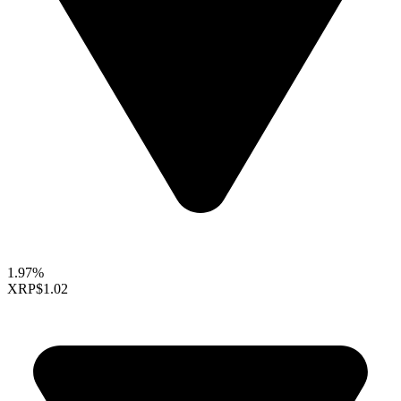
1.97%
XRP
$1.02