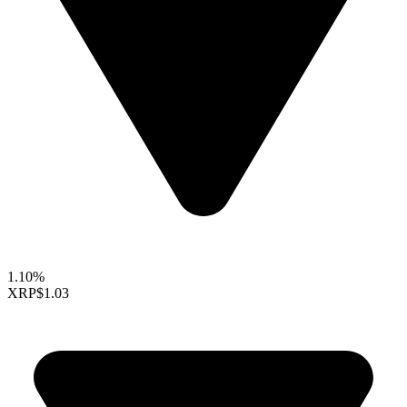
1.10%
XRP
$1.03