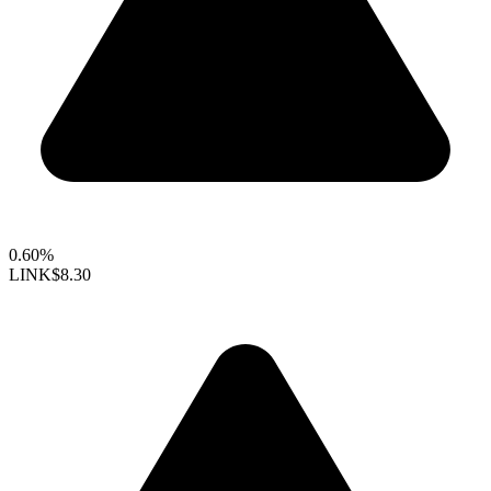
0.60%
LINK
$8.30