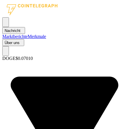
Nachricht
Marktberichte
Merkmale
Über uns
DOGE
$0.07010