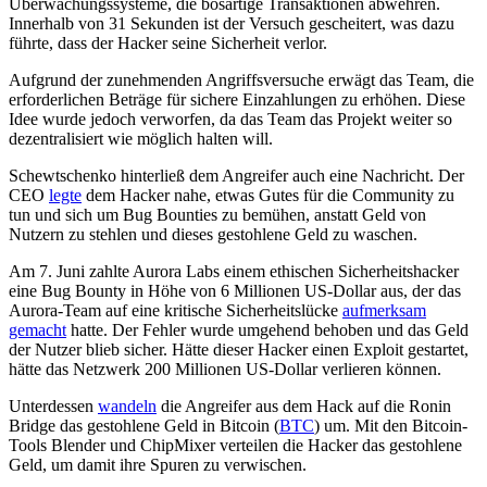
Überwachungssysteme, die bösartige Transaktionen abwehren.
Innerhalb von 31 Sekunden ist der Versuch gescheitert, was dazu
führte, dass der Hacker seine Sicherheit verlor.
Aufgrund der zunehmenden Angriffsversuche erwägt das Team, die
erforderlichen Beträge für sichere Einzahlungen zu erhöhen. Diese
Idee wurde jedoch verworfen, da das Team das Projekt weiter so
dezentralisiert wie möglich halten will.
Schewtschenko hinterließ dem Angreifer auch eine Nachricht. Der
CEO
legte
dem Hacker nahe, etwas Gutes für die Community zu
tun und sich um Bug Bounties zu bemühen, anstatt Geld von
Nutzern zu stehlen und dieses gestohlene Geld zu waschen.
Am 7. Juni zahlte Aurora Labs einem ethischen Sicherheitshacker
eine Bug Bounty in Höhe von 6 Millionen US-Dollar aus, der das
Aurora-Team auf eine kritische Sicherheitslücke
aufmerksam
gemacht
hatte. Der Fehler wurde umgehend behoben und das Geld
der Nutzer blieb sicher. Hätte dieser Hacker einen Exploit gestartet,
hätte das Netzwerk 200 Millionen US-Dollar verlieren können.
Unterdessen
wandeln
die Angreifer aus dem Hack auf die Ronin
Bridge das gestohlene Geld in Bitcoin (
BTC
) um. Mit den Bitcoin-
Tools Blender und ChipMixer verteilen die Hacker das gestohlene
Geld, um damit ihre Spuren zu verwischen.