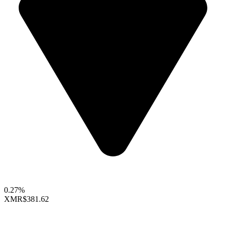
0.27%
XMR
$381.62