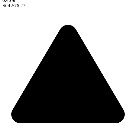
0.43%
SOL
$76.27