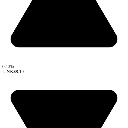
0.13%
LINK
$8.19