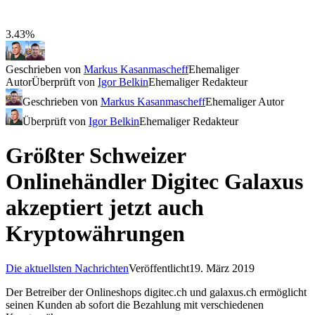
3.43%
Geschrieben von
Markus Kasanmascheff
Ehemaliger
Autor
Überprüft von
Igor Belkin
Ehemaliger Redakteur
Geschrieben von
Markus Kasanmascheff
Ehemaliger Autor
Überprüft von
Igor Belkin
Ehemaliger Redakteur
Größter Schweizer
Onlinehändler Digitec Galaxus
akzeptiert jetzt auch
Kryptowährungen
Die aktuellsten Nachrichten
Veröffentlicht
19. März 2019
Der Betreiber der Onlineshops digitec.ch und galaxus.ch ermöglicht
seinen Kunden ab sofort die Bezahlung mit verschiedenen