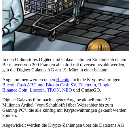
In den Onlinestores Digitec und Galaxus können Einkäufe ab einem
Bestellwert von 200 Franken ab sofort mit diversen bezahlt werden,
gab die Digitex Galaxus AG am 19. März in einer bekannt.
Angenommen werden neben
Bitcoin
auch die Kryptowährungen
Bitcoin Cash ABC und Bitcoin Cash SV
,
Ethereum
,
Ripple
,
Binance Coin
,
Litecoin
,
TRON
,
NEO
und OmiseGO.
Digitec Galaxus führt nach eigener Angabe aktuell rund 2,7
Millionen Artikel “vom Schuhlöffel über Weizenbier bis zum
Gaming-PC”, die alle künftig mit Kryptowährungen gekauft werden
können.
Abgewickelt werden die Krypto-Zahlungen über die Datatrans AG