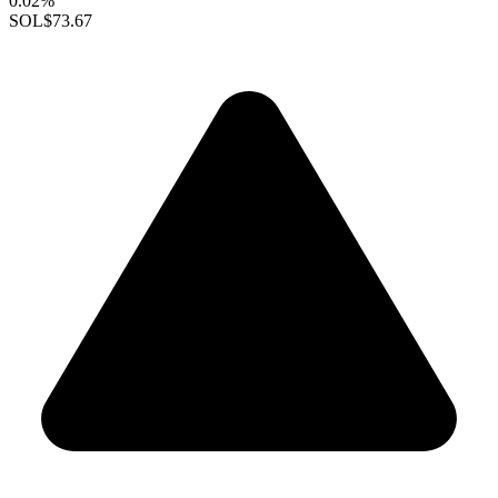
0.02%
SOL
$73.67