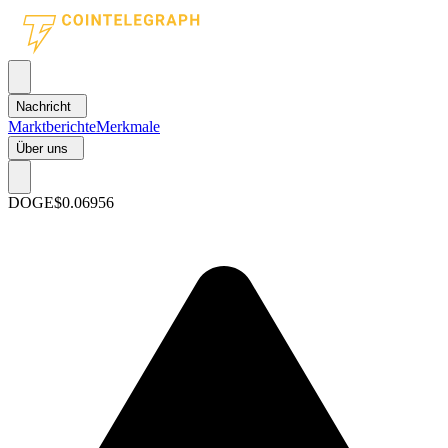
Nachricht
Marktberichte
Merkmale
Über uns
DOGE
$0.06956