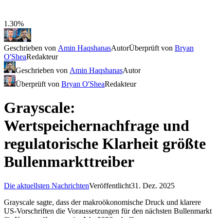
1.30%
Geschrieben von
Amin Haqshanas
Autor
Überprüft von
Bryan
O'Shea
Redakteur
Geschrieben von
Amin Haqshanas
Autor
Überprüft von
Bryan O'Shea
Redakteur
Grayscale:
Wertspeichernachfrage und
regulatorische Klarheit größte
Bullenmarkttreiber
Die aktuellsten Nachrichten
Veröffentlicht
31. Dez. 2025
Grayscale sagte, dass der makroökonomische Druck und klarere
US-Vorschriften die Voraussetzungen für den nächsten Bullenmarkt