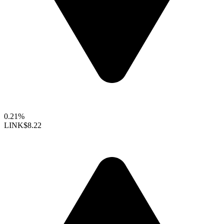
0.21%
LINK
$8.22