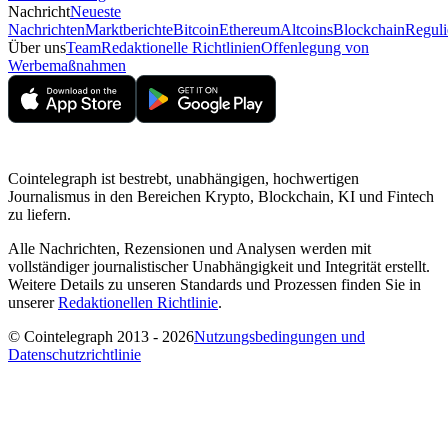
Nachricht
Neueste
Nachrichten
Marktberichte
Bitcoin
Ethereum
Altcoins
Blockchain
Reguli
Über uns
Team
Redaktionelle Richtlinien
Offenlegung von
Werbemaßnahmen
Cointelegraph ist bestrebt, unabhängigen, hochwertigen
Journalismus in den Bereichen Krypto, Blockchain, KI und Fintech
zu liefern.
Alle Nachrichten, Rezensionen und Analysen werden mit
vollständiger journalistischer Unabhängigkeit und Integrität erstellt.
Weitere Details zu unseren Standards und Prozessen finden Sie in
unserer
Redaktionellen Richtlinie
.
© Cointelegraph 2013 - 2026
Nutzungsbedingungen und
Datenschutzrichtlinie