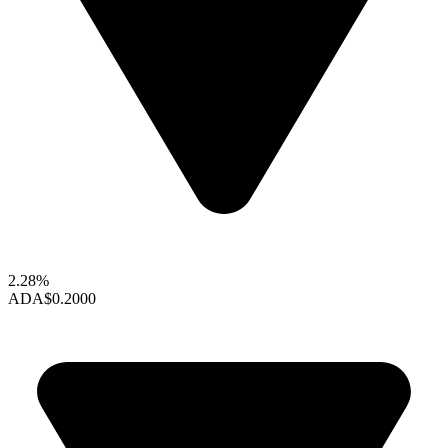
2.28%
ADA
$0.2000