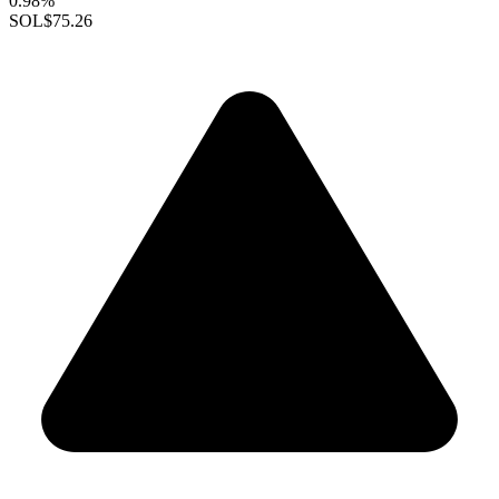
0.98%
SOL
$75.26