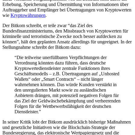
Erhebung, Speicherung und Übermittlung von Informationen über
Auftraggeber und Empfänger bei Übertragungen von Kryptowerten
wie
Kryptowährungen
.
Der Bitkom schreibt, er teile zwar “das Ziel des
Bundesfinanzministeriums, den Missbrauch von Kryptowerten für
kriminelle und terroristische Zwecke noch besser aufdecken zu
können”, hält den geplanten Ansatz allerdings für ungeeignet. In der
Stellungnahme schreibt der Bitkom dazu:
“Die teilweise unerfüllbaren Verpflichtungen der
Verordnung könnten dazu führen, dass deutsche
Kryptowertedienstleister zentrale Funktionen ihres
Geschäftsmodells – z.B. Übertragungen auf „Unhosted
Wallets“ oder „Smart Contracts“ – nicht länger
wahrnehmen können. Das würde Kunden verstärkt in
den unregulierten Markt sowie zu ausländischen
Anbietern drängen, mit potenziell negativen Folgen für
das Ziel der Geldwäschebekämpfung und verheerenden
Folgen für die Wettbewerbsfähigkeit der deutschen
Dienstleister.”
In seiner Kritik lobt der Bitkom ausdrücklich bisherige Maßnahmen
und gesetzliche Initiativen wie die Blockchain-Strategie der
Bundesregierung, das elektronische Wertpapiergesetz und die