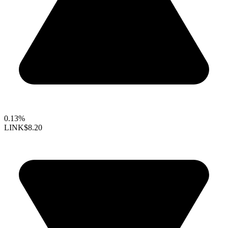
0.13%
LINK
$8.20