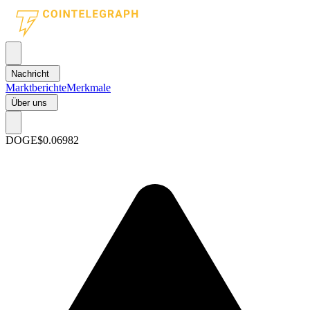
Nachricht
Marktberichte
Merkmale
Über uns
DOGE
$0.06982