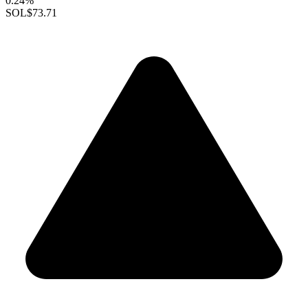
0.24%
SOL
$73.71