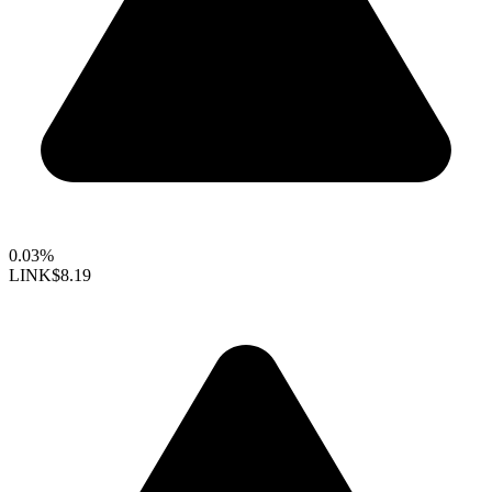
0.03%
LINK
$8.19