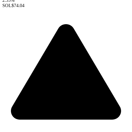
2.55%
SOL
$74.04