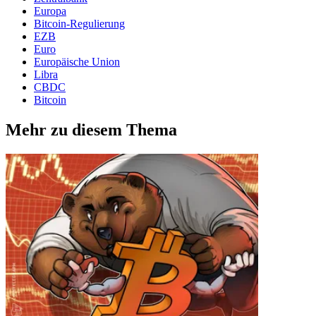
Europa
Bitcoin-Regulierung
EZB
Euro
Europäische Union
Libra
CBDC
Bitcoin
Mehr zu diesem Thema