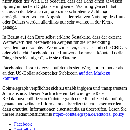
niedrigsten der Welt. Das bedeutet, dass das Land einen gewissen
Sprung in Sachen Digitalisierung seiner Währung gemacht hat.
Claussen deutete auch an, grenzüberschreitende Zahlungen
ermöglichen zu wollen. Angesichts der relativen Nutzung des Euro
oder Dollars werden allerdings nur sehr wenige in der Krone
getätigt.
In Bezug auf den Euro selbst erklärte Šostakaitė, dass der externe
Wettbewerb den bestehenden Zeitplan für die Entwicklung
beschleunigen könnte: "Wenn wir sehen, dass ausländische CBDCs
oder vielleicht Facebook in die Eurozone kommen, könnte das die
Dinge beschleunigen", wie sie erläuterte.
Facebooks Libra ist derzeit auf dem besten Weg, um im Januar als
an den US-Dollar gekoppelter Stablecoin
auf den Markt zu
kommen
.
Cointelegraph verpflichtet sich zu unabhängigem und transparentem
Journalismus. Dieser Nachrichtenartikel wird gemäß der
Redaktionsrichtlinie von Cointelegraph erstellt und zielt darauf ab,
genaue und zeitnahe Informationen bereitzustellen. Leser werden
dazu ermutigt, Informationen eigenständig zu überprüfen. Lesen Sie
unsere Redaktionsrichtlinie
https://cointelegraph.de/editorial-policy
Facebook
Zentralbank