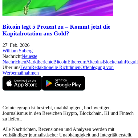
Bitcoin legt 5 Prozent zu – Kommt jetzt die
Kapitalrotation aus Gold?
27. Feb. 2026
William Suberg
Nachricht
Neueste
Nachrichten
Marktberichte
Bitcoin
Ethereum
Altcoins
Blockchain
Reguli
Über uns
Team
Redaktionelle Richtlinien
Offenlegung von
Werbemaßnahmen
Cointelegraph ist bestrebt, unabhängigen, hochwertigen
Journalismus in den Bereichen Krypto, Blockchain, KI und Fintech
zu liefern.
Alle Nachrichten, Rezensionen und Analysen werden mit
vollständiger journalistischer Unabhängigkeit und Integrität erstellt.