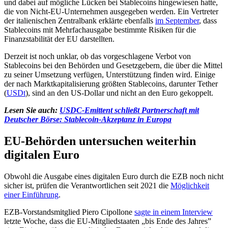
und dabei auf mögliche Lücken bei Stablecoins hingewiesen hatte,
die von Nicht-EU-Unternehmen ausgegeben werden. Ein Vertreter
der italienischen Zentralbank erklärte ebenfalls
im September
, dass
Stablecoins mit Mehrfachausgabe bestimmte Risiken für die
Finanzstabilität der EU darstellten.
Derzeit ist noch unklar, ob das vorgeschlagene Verbot von
Stablecoins bei den Behörden und Gesetzgebern, die über die Mittel
zu seiner Umsetzung verfügen, Unterstützung finden wird. Einige
der nach Marktkapitalisierung größten Stablecoins, darunter Tether
(
USDt
), sind an den US-Dollar und nicht an den Euro gekoppelt.
Lesen Sie auch:
USDC-Emittent schließt Partnerschaft mit
Deutscher Börse: Stablecoin-Akzeptanz in Europa
EU-Behörden untersuchen weiterhin
digitalen Euro
Obwohl die Ausgabe eines digitalen Euro durch die EZB noch nicht
sicher ist, prüfen die Verantwortlichen seit 2021 die
Möglichkeit
einer Einführung
.
EZB-Vorstandsmitglied Piero Cipollone
sagte in einem Interview
letzte Woche, dass die EU-Mitgliedstaaten „bis Ende des Jahres”