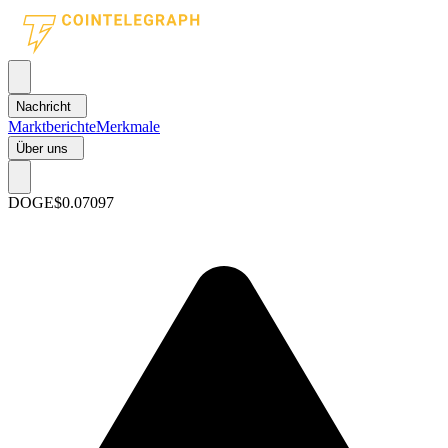
Nachricht
Marktberichte
Merkmale
Über uns
DOGE
$0.07097