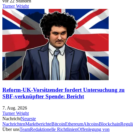
vor 22 Stunden
Turner Wright
Reform-UK-Vorsitzender fordert Untersuchung zu
SBF-verknüpfter Spende: Bericht
7. Aug. 2026
Turner Wright
Nachricht
Neueste
Nachrichten
Marktberichte
Bitcoin
Ethereum
Altcoins
Blockchain
Reguli
Über uns
Team
Redaktionelle Richtlinien
Offenlegung von