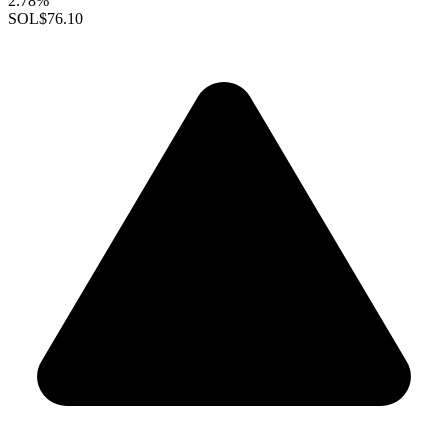
2.78%
SOL
$76.10