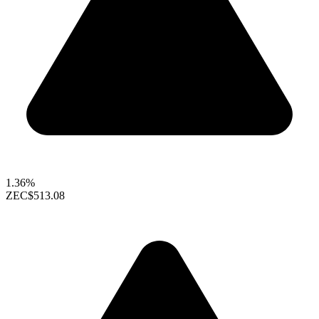
1.36%
ZEC
$513.08