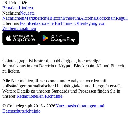
26. Feb. 2026
Brayden Lindrea
Nachricht
Neueste
Nachrichten
Marktberichte
Bitcoin
Ethereum
Altcoins
Blockchain
Reguli
Über uns
Team
Redaktionelle Richtlinien
Offenlegung von
Werbemaßnahmen
Cointelegraph ist bestrebt, unabhängigen, hochwertigen
Journalismus in den Bereichen Krypto, Blockchain, KI und Fintech
zu liefern.
Alle Nachrichten, Rezensionen und Analysen werden mit
vollständiger journalistischer Unabhängigkeit und Integrität erstellt.
Weitere Details zu unseren Standards und Prozessen finden Sie in
unserer
Redaktionellen Richtlinie
.
© Cointelegraph 2013 - 2026
Nutzungsbedingungen und
Datenschutzrichtlinie