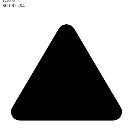
1.10%
SOL
$75.94