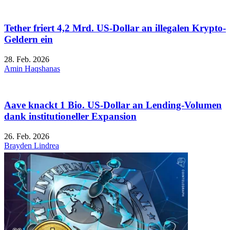
Tether friert 4,2 Mrd. US-Dollar an illegalen Krypto-
Geldern ein
28. Feb. 2026
Amin Haqshanas
Aave knackt 1 Bio. US-Dollar an Lending-Volumen
dank institutioneller Expansion
26. Feb. 2026
Brayden Lindrea