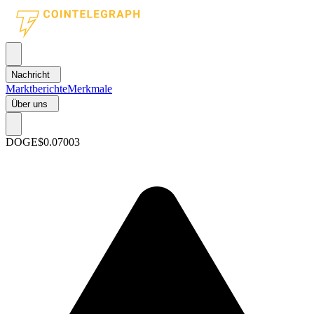
Nachricht
Marktberichte
Merkmale
Über uns
DOGE
$0.07003