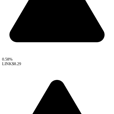
0.58%
LINK
$8.29