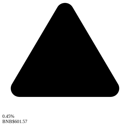
0.45%
BNB
$601.57