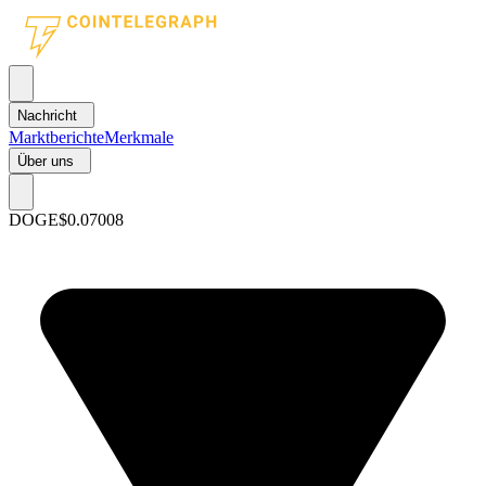
Nachricht
Marktberichte
Merkmale
Über uns
DOGE
$0.07008