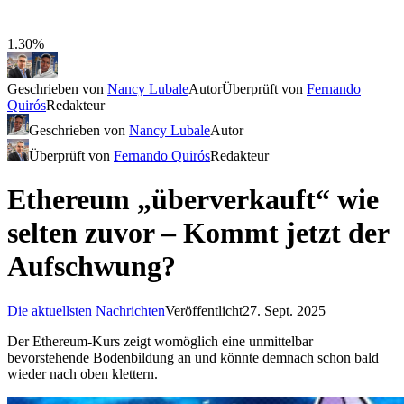
1.30%
Geschrieben von
Nancy Lubale
Autor
Überprüft von
Fernando
Quirós
Redakteur
Geschrieben von
Nancy Lubale
Autor
Überprüft von
Fernando Quirós
Redakteur
Ethereum „überverkauft“ wie
selten zuvor – Kommt jetzt der
Aufschwung?
Die aktuellsten Nachrichten
Veröffentlicht
27. Sept. 2025
Der Ethereum-Kurs zeigt womöglich eine unmittelbar
bevorstehende Bodenbildung an und könnte demnach schon bald
wieder nach oben klettern.