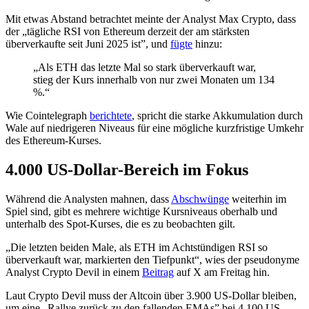
Mit etwas Abstand betrachtet meinte der Analyst Max Crypto, dass
der „tägliche RSI von Ethereum derzeit der am stärksten
überverkaufte seit Juni 2025 ist”, und
fügte
hinzu:
„Als ETH das letzte Mal so stark überverkauft war,
stieg der Kurs innerhalb von nur zwei Monaten um 134
%.“
Wie Cointelegraph
berichtete
, spricht die starke Akkumulation durch
Wale auf niedrigeren Niveaus für eine mögliche kurzfristige Umkehr
des Ethereum-Kurses.
4.000 US-Dollar-Bereich im Fokus
Während die Analysten mahnen, dass
Abschwünge
weiterhin im
Spiel sind, gibt es mehrere wichtige Kursniveaus oberhalb und
unterhalb des Spot-Kurses, die es zu beobachten gilt.
„Die letzten beiden Male, als ETH im Achtstündigen RSI so
überverkauft war, markierten den Tiefpunkt“, wies der pseudonyme
Analyst Crypto Devil in einem
Beitrag
auf X am Freitag hin.
Laut Crypto Devil muss der Altcoin über 3.900 US-Dollar bleiben,
um eine „Rallye zurück zu den fallenden EMAs” bei 4.100 US-