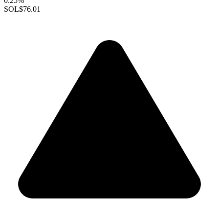
0.25%
SOL
$76.01