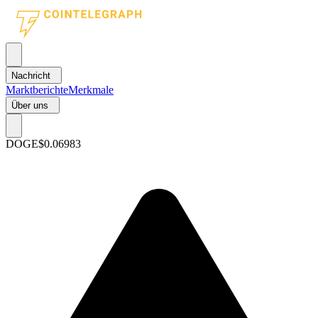
Nachricht
Marktberichte
Merkmale
Über uns
DOGE
$0.06983