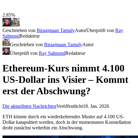
2.85%
Geschrieben von
Biraajmaan Tamuly
Autor
Überprüft von
Ray
Salmond
Redakteur
Geschrieben von
Biraajmaan Tamuly
Autor
Überprüft von
Ray Salmond
Redakteur
Ethereum-Kurs nimmt 4.100
US-Dollar ins Visier – Kommt
erst der Abschwung?
Die aktuellsten Nachrichten
Veröffentlicht
18. Jan. 2026
ETH könnte durch ein wiederkehrendes Muster auf 4.100 US-
Dollar katapultiert werden, doch in der momentanen Konstellation
droht zunächst weiterhin ein Abschwung.