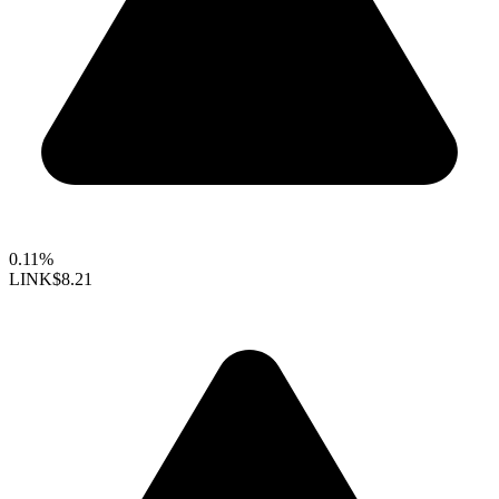
0.11%
LINK
$8.21