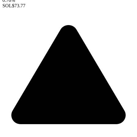
0.76%
SOL
$73.77