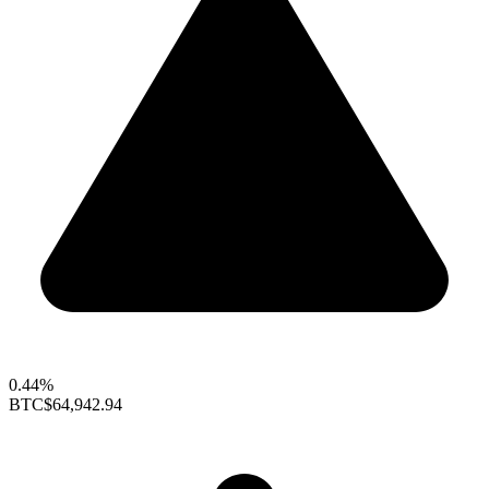
0.44%
BTC
$64,942.94