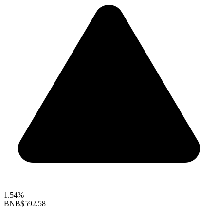
1.54%
BNB
$592.58