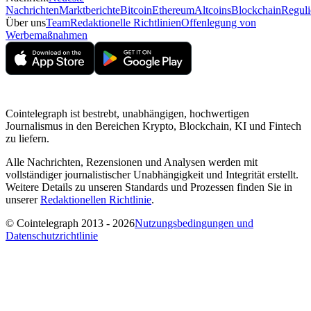
Nachrichten
Marktberichte
Bitcoin
Ethereum
Altcoins
Blockchain
Reguli
Über uns
Team
Redaktionelle Richtlinien
Offenlegung von
Werbemaßnahmen
Cointelegraph ist bestrebt, unabhängigen, hochwertigen
Journalismus in den Bereichen Krypto, Blockchain, KI und Fintech
zu liefern.
Alle Nachrichten, Rezensionen und Analysen werden mit
vollständiger journalistischer Unabhängigkeit und Integrität erstellt.
Weitere Details zu unseren Standards und Prozessen finden Sie in
unserer
Redaktionellen Richtlinie
.
© Cointelegraph 2013 - 2026
Nutzungsbedingungen und
Datenschutzrichtlinie