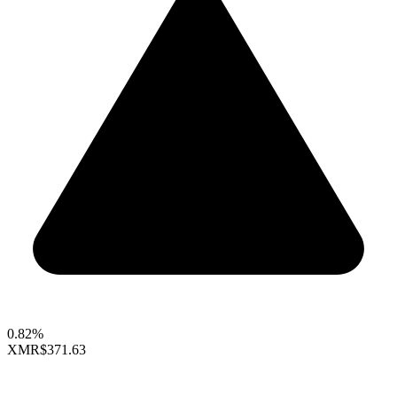
0.82%
XMR
$371.63