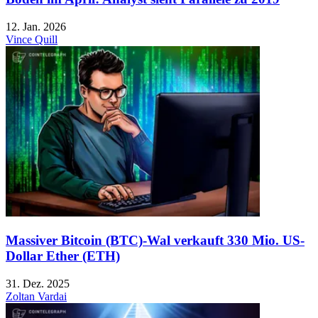
12. Jan. 2026
Vince Quill
Massiver Bitcoin (BTC)-Wal verkauft 330 Mio. US-
Dollar Ether (ETH)
31. Dez. 2025
Zoltan Vardai