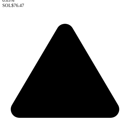
0.63%
SOL
$76.47