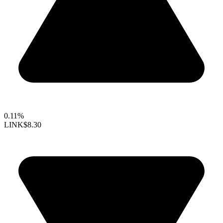
0.11%
LINK
$8.30