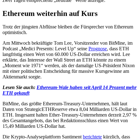
zwei Tagen entsprechend „neutrale“ Werte anzeigte.
Ethereum weiterhin auf Kurs
Trotz der jüngsten Abflüsse bleiben die Fürsprecher von Ethereum
optimistisch.
Am Mittwoch bekräftigte Tom Lee, Vorsitzender von BitMine, im
Podcast „Medici Presents: Level Up“ seine
Prognose
, dass ETH
langfristig einen Wert von 60.000 US-Dollar erreichen wird. Lee
erklärte, das Interesse der Wall Street an ETH könnte zu einem
„Moment wie 1971“ werden, als der damalige US-Präsident Nixon
mit einer politischen Entscheidung für massive Kursgewinne am
Aktienmarkt sorgte.
Lesen Sie auch:
Ethereum-Wale haben seit April 14 Prozent mehr
ETH gekauft
BitMine, das größte Ethereum-Treasury-Unternehmen, hält laut
Daten von StrategicETHReserve etwa 8,04 Milliarden US-Dollar in
ETH. Insgesamt halten Ether-Treasury-Unternehmen derzeit 2,97 %
des Gesamtangebots, das bei Redaktionsschluss einen Wert von
15,49 Milliarden US-Dollar hat.
Die Krypto-Analyseplattform Santiment
berichtete
kürzlich, dass