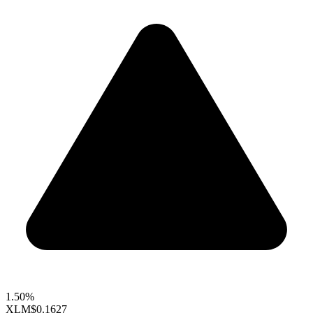
1.50%
XLM
$0.1627