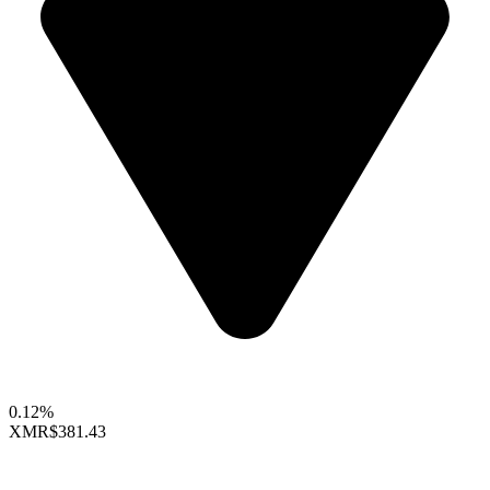
0.12%
XMR
$381.43