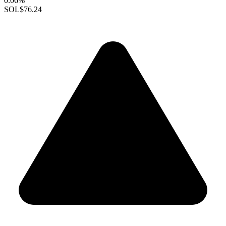
0.06%
SOL
$76.24