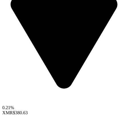
0.21%
XMR
$380.63