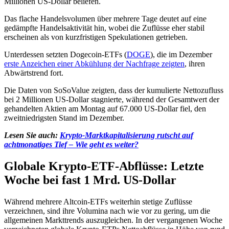
Millionen US-Dollar beliefen.
Das flache Handelsvolumen über mehrere Tage deutet auf eine
gedämpfte Handelsaktivität hin, wobei die Zuflüsse eher stabil
erscheinen als von kurzfristigen Spekulationen getrieben.
Unterdessen setzten Dogecoin-ETFs (
DOGE
), die im Dezember
erste Anzeichen einer Abkühlung der Nachfrage zeigten
, ihren
Abwärtstrend fort.
Die Daten von SoSoValue zeigten, dass der kumulierte Nettozufluss
bei 2 Millionen US-Dollar stagnierte, während der Gesamtwert der
gehandelten Aktien am Montag auf 67.000 US-Dollar fiel, den
zweitniedrigsten Stand im Dezember.
Lesen Sie auch:
Krypto-Marktkapitalisierung rutscht auf
achtmonatiges Tief – Wie geht es weiter?
Globale Krypto-ETF-Abflüsse: Letzte
Woche bei fast 1 Mrd. US-Dollar
Während mehrere Altcoin-ETFs weiterhin stetige Zuflüsse
verzeichnen, sind ihre Volumina nach wie vor zu gering, um die
allgemeinen Markttrends auszugleichen. In der vergangenen Woche