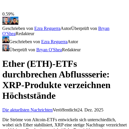
0.59%
Geschrieben von
Ezra Reguerra
Autor
Überprüft von
Bryan
O'Shea
Redakteur
Geschrieben von
Ezra Reguerra
Autor
Überprüft von
Bryan O'Shea
Redakteur
Ether (ETH)-ETFs
durchbrechen Abflussserie:
XRP-Produkte verzeichnen
Höchststände
Die aktuellsten Nachrichten
Veröffentlicht
24. Dez. 2025
Die Ströme von Altcoin-ETFs entwickeln sich unterschiedlich,
wobei sich Ether stabilisiert, XRP eine stetige Nachfrage verzeichnet