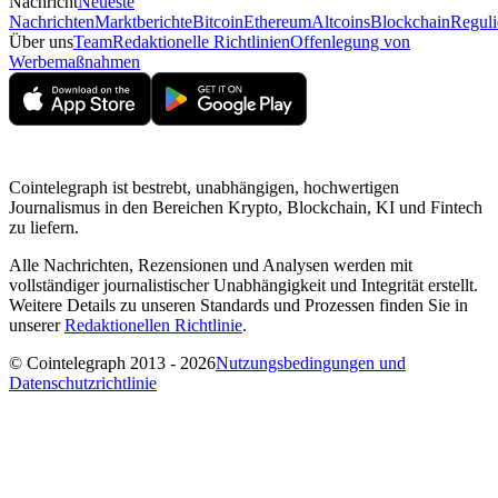
Nachricht
Neueste
Nachrichten
Marktberichte
Bitcoin
Ethereum
Altcoins
Blockchain
Reguli
Über uns
Team
Redaktionelle Richtlinien
Offenlegung von
Werbemaßnahmen
Cointelegraph ist bestrebt, unabhängigen, hochwertigen
Journalismus in den Bereichen Krypto, Blockchain, KI und Fintech
zu liefern.
Alle Nachrichten, Rezensionen und Analysen werden mit
vollständiger journalistischer Unabhängigkeit und Integrität erstellt.
Weitere Details zu unseren Standards und Prozessen finden Sie in
unserer
Redaktionellen Richtlinie
.
© Cointelegraph 2013 - 2026
Nutzungsbedingungen und
Datenschutzrichtlinie