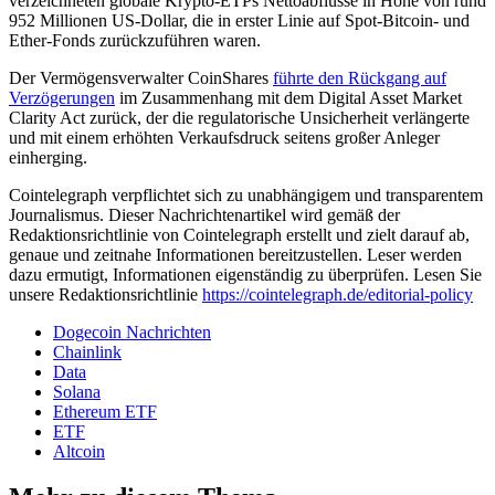
verzeichneten globale Krypto-ETPs Nettoabflüsse in Höhe von rund
952 Millionen US-Dollar, die in erster Linie auf Spot-Bitcoin- und
Ether-Fonds zurückzuführen waren.
Der Vermögensverwalter CoinShares
führte den Rückgang auf
Verzögerungen
im Zusammenhang mit dem Digital Asset Market
Clarity Act zurück, der die regulatorische Unsicherheit verlängerte
und mit einem erhöhten Verkaufsdruck seitens großer Anleger
einherging.
Cointelegraph verpflichtet sich zu unabhängigem und transparentem
Journalismus. Dieser Nachrichtenartikel wird gemäß der
Redaktionsrichtlinie von Cointelegraph erstellt und zielt darauf ab,
genaue und zeitnahe Informationen bereitzustellen. Leser werden
dazu ermutigt, Informationen eigenständig zu überprüfen. Lesen Sie
unsere Redaktionsrichtlinie
https://cointelegraph.de/editorial-policy
Dogecoin Nachrichten
Chainlink
Data
Solana
Ethereum ETF
ETF
Altcoin