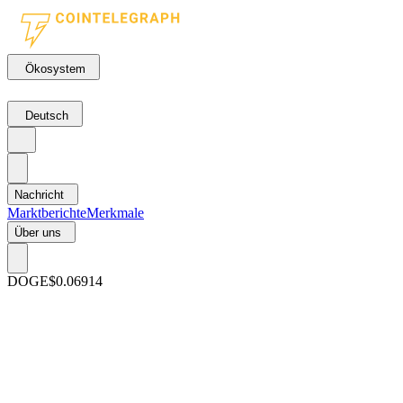
Ökosystem
Deutsch
Nachricht
Marktberichte
Merkmale
Über uns
DOGE
$0.06914