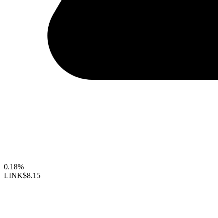
0.18%
LINK
$8.15