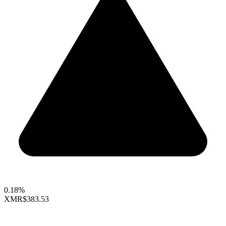
0.18%
XMR
$383.53