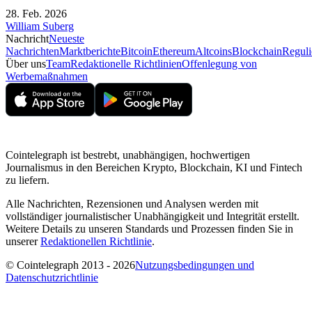
28. Feb. 2026
William Suberg
Nachricht
Neueste
Nachrichten
Marktberichte
Bitcoin
Ethereum
Altcoins
Blockchain
Reguli
Über uns
Team
Redaktionelle Richtlinien
Offenlegung von
Werbemaßnahmen
Cointelegraph ist bestrebt, unabhängigen, hochwertigen
Journalismus in den Bereichen Krypto, Blockchain, KI und Fintech
zu liefern.
Alle Nachrichten, Rezensionen und Analysen werden mit
vollständiger journalistischer Unabhängigkeit und Integrität erstellt.
Weitere Details zu unseren Standards und Prozessen finden Sie in
unserer
Redaktionellen Richtlinie
.
© Cointelegraph 2013 - 2026
Nutzungsbedingungen und
Datenschutzrichtlinie