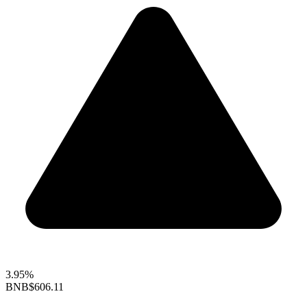
3.95%
BNB
$606.11