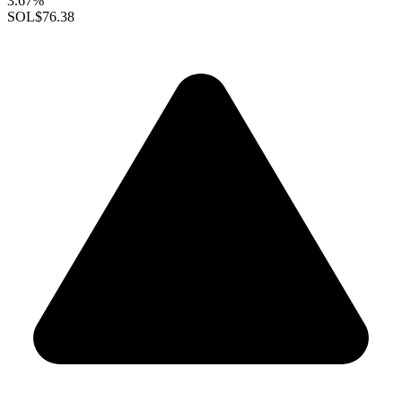
3.67%
SOL
$76.38