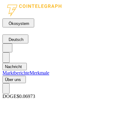
Ökosystem
Deutsch
Nachricht
Marktberichte
Merkmale
Über uns
DOGE
$0.06973