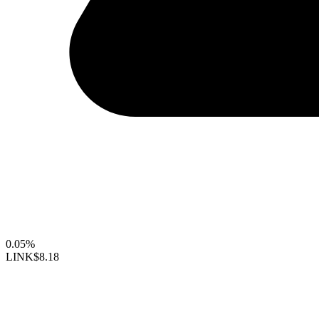
0.05%
LINK
$8.18