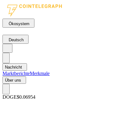
Ökosystem
Deutsch
Nachricht
Marktberichte
Merkmale
Über uns
DOGE
$0.06954