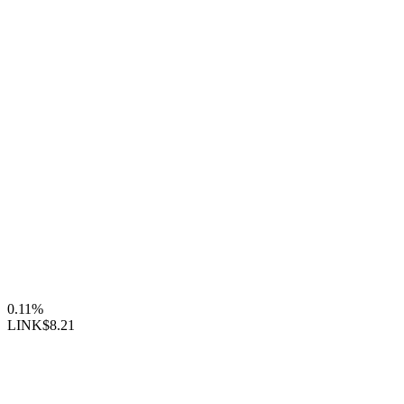
0.11%
LINK
$8.21