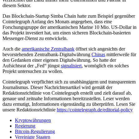
diesem Sektor.
Das Blockchain-Startup Simba Chain hatte zum Beispiel gegenüber
Cointelegraph Anfang des Monats angegeben, dass eine
Forschungsgruppe der amerikanischen Marine 10 Mio. US-Dollar in
das Projekt investiert hat, um einen sicheren Blockchain-basierten
Messenger-Dienst zu entwickeln.
Auch die
amerikanische Zentralbank
öffnet sich angesichts der
bevorstehenden Zentralbank-Digitalwährung
Chinas
mittlerweile für
den Gedanken einer eigenen Digitalwährung. So hatte der
Aufsichtsrat der „Fed“ jüngst
signalisiert
, womöglich ein solches
Projekt untersuchen zu wollen.
Cointelegraph verpflichtet sich zu unabhängigem und transparentem
Journalismus. Dieser Nachrichtenartikel wird gemäß der
Redaktionsrichtlinie von Cointelegraph erstellt und zielt darauf ab,
genaue und zeitnahe Informationen bereitzustellen. Leser werden
dazu ermutigt, Informationen eigenständig zu überprüfen. Lesen Sie
unsere Redaktionsrichtlinie
https://cointelegraph.de/editorial-policy
Kryptowährungen
Regierung
Bitcoin-Regulierung
Vereinigte Staaten