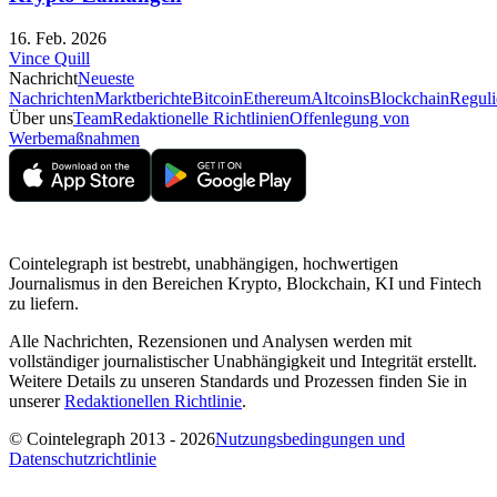
16. Feb. 2026
Vince Quill
Nachricht
Neueste
Nachrichten
Marktberichte
Bitcoin
Ethereum
Altcoins
Blockchain
Reguli
Über uns
Team
Redaktionelle Richtlinien
Offenlegung von
Werbemaßnahmen
Cointelegraph ist bestrebt, unabhängigen, hochwertigen
Journalismus in den Bereichen Krypto, Blockchain, KI und Fintech
zu liefern.
Alle Nachrichten, Rezensionen und Analysen werden mit
vollständiger journalistischer Unabhängigkeit und Integrität erstellt.
Weitere Details zu unseren Standards und Prozessen finden Sie in
unserer
Redaktionellen Richtlinie
.
© Cointelegraph 2013 - 2026
Nutzungsbedingungen und
Datenschutzrichtlinie