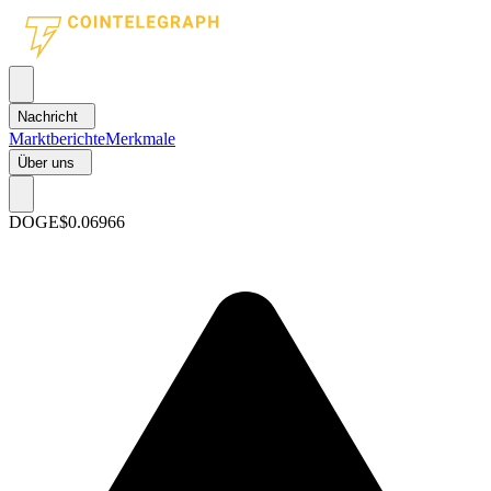
Nachricht
Marktberichte
Merkmale
Über uns
DOGE
$0.06966