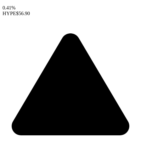
0.41%
HYPE
$56.90