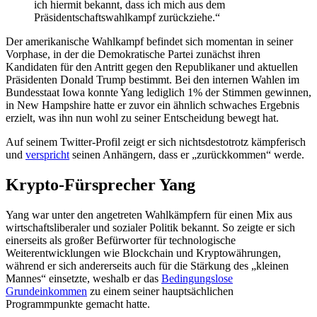
ich hiermit bekannt, dass ich mich aus dem
Präsidentschaftswahlkampf zurückziehe.“
Der amerikanische Wahlkampf befindet sich momentan in seiner
Vorphase, in der die Demokratische Partei zunächst ihren
Kandidaten für den Antritt gegen den Republikaner und aktuellen
Präsidenten Donald Trump bestimmt. Bei den internen Wahlen im
Bundesstaat Iowa konnte Yang lediglich 1% der Stimmen gewinnen,
in New Hampshire hatte er zuvor ein ähnlich schwaches Ergebnis
erzielt, was ihn nun wohl zu seiner Entscheidung bewegt hat.
Auf seinem Twitter-Profil zeigt er sich nichtsdestotrotz kämpferisch
und
verspricht
seinen Anhängern, dass er „zurückkommen“ werde.
Krypto-Fürsprecher Yang
Yang war unter den angetreten Wahlkämpfern für einen Mix aus
wirtschaftsliberaler und sozialer Politik bekannt. So zeigte er sich
einerseits als großer Befürworter für technologische
Weiterentwicklungen wie Blockchain und Kryptowährungen,
während er sich andererseits auch für die Stärkung des „kleinen
Mannes“ einsetzte, weshalb er das
Bedingungslose
Grundeinkommen
zu einem seiner hauptsächlichen
Programmpunkte gemacht hatte.