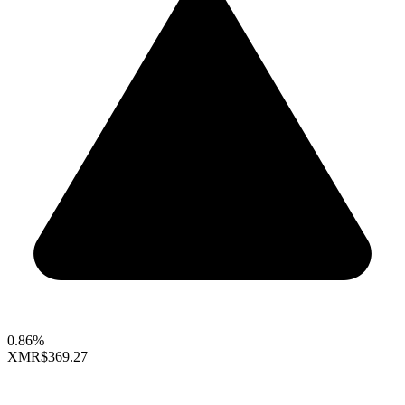
0.86%
XMR
$369.27