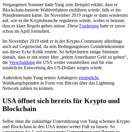
Vergangenen Sommer hatte Yang zum Beispiel erklärt, dass er
Blockchain-basierte Wahlverfahren einführen würde, falls er ins
Präsidentenamt käme. Im November 2019 zeigte er dann wiederum
auf, wie er die Kryptobranche regulieren würde, wobei er betonte,
dass es klare Regeln geben müsse. Diese
Forderung
hatte er zuvor
schon im April formuliert.
Im November 2019 stieß er in der Krypto-Community allerdings
auch auf Gegenwind, da sein Bedingungsloses Grundeinkommen
aus dieser Ecke Kritik erntete. So befürchteten einige Stimmen
damals, dass er mit seiner Idee „jedem Amerikaner Geld zu geben“,
die
Verschuldung
der USA weiter vorantreiben und für eine
zusätzliche Entwertung des US-Dollars sorgen würde.
Außerdem hatte Yang seinen Anhängern
ermöglicht
,
Wahlkampfspenden in Form von Bitcoin über das Lightning
Network zahlen zu können.
USA öffnet sich bereits für Krypto und
Blockchain
Selbst ohne die zukünftige Unterstützung von Yang scheinen Krypto
und Blockchain in den USA immer weiter Fuß zu fassen. So
verzeichnet das Land immer mehr Unternehmen und Patente in