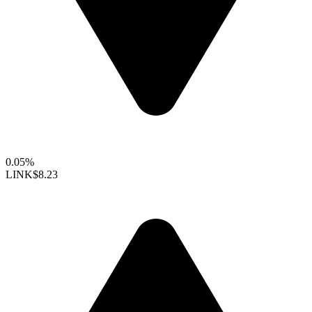
0.05%
LINK
$8.23