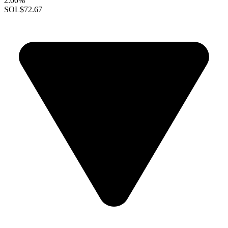
2.00%
SOL
$72.67