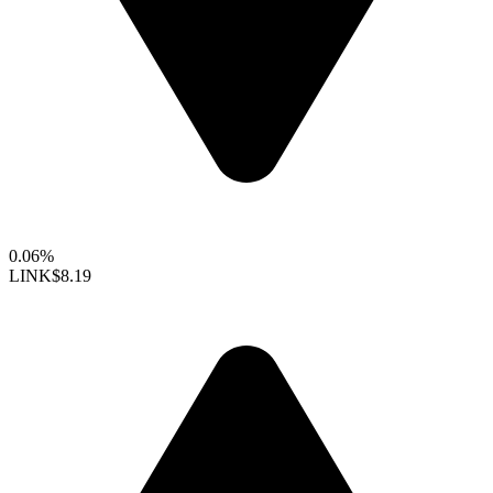
0.06%
LINK
$8.19