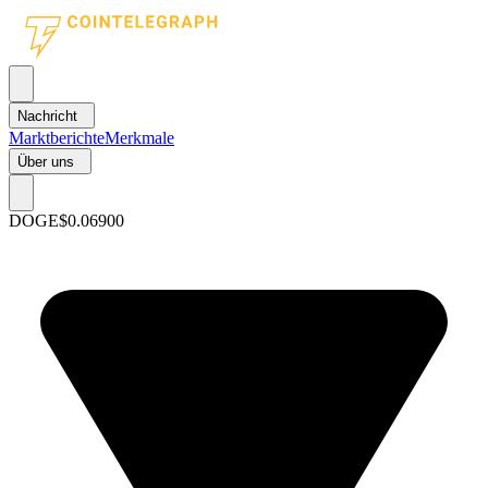
Nachricht
Marktberichte
Merkmale
Über uns
DOGE
$0.06900