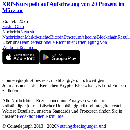
XRP-Kurs peilt auf Aufschwung von 20 Prozent im
März an
26. Feb. 2026
Yashu Gola
Nachricht
Neueste
Nachrichten
Marktberichte
Bitcoin
Ethereum
Altcoins
Blockchain
Reguli
Über uns
Team
Redaktionelle Richtlinien
Offenlegung von
Werbemaßnahmen
Cointelegraph ist bestrebt, unabhängigen, hochwertigen
Journalismus in den Bereichen Krypto, Blockchain, KI und Fintech
zu liefern.
Alle Nachrichten, Rezensionen und Analysen werden mit
vollständiger journalistischer Unabhängigkeit und Integrität erstellt.
Weitere Details zu unseren Standards und Prozessen finden Sie in
unserer
Redaktionellen Richtlinie
.
© Cointelegraph 2013 - 2026
Nutzungsbedingungen und