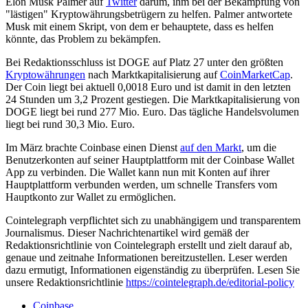
Elon Musk Palmer auf
Twitter
darum, ihm bei der Bekämpfung von
"lästigen" Kryptowährungsbetrügern zu helfen. Palmer antwortete
Musk mit einem Skript, von dem er behauptete, dass es helfen
könnte, das Problem zu bekämpfen.
Bei Redaktionsschluss ist DOGE auf Platz 27 unter den größten
Kryptowährungen
nach Marktkapitalisierung auf
CoinMarketCap
.
Der Coin liegt bei aktuell 0,0018 Euro und ist damit in den letzten
24 Stunden um 3,2 Prozent gestiegen. Die Marktkapitalisierung von
DOGE liegt bei rund 277 Mio. Euro. Das tägliche Handelsvolumen
liegt bei rund 30,3 Mio. Euro.
Im März brachte Coinbase einen Dienst
auf den Markt
, um die
Benutzerkonten auf seiner Hauptplattform mit der Coinbase Wallet
App zu verbinden. Die Wallet kann nun mit Konten auf ihrer
Hauptplattform verbunden werden, um schnelle Transfers vom
Hauptkonto zur Wallet zu ermöglichen.
Cointelegraph verpflichtet sich zu unabhängigem und transparentem
Journalismus. Dieser Nachrichtenartikel wird gemäß der
Redaktionsrichtlinie von Cointelegraph erstellt und zielt darauf ab,
genaue und zeitnahe Informationen bereitzustellen. Leser werden
dazu ermutigt, Informationen eigenständig zu überprüfen. Lesen Sie
unsere Redaktionsrichtlinie
https://cointelegraph.de/editorial-policy
Coinbase