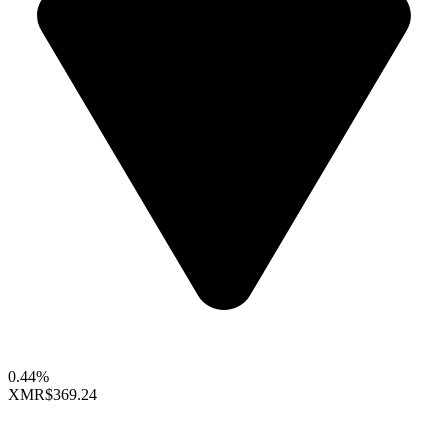
0.44%
XMR
$369.24