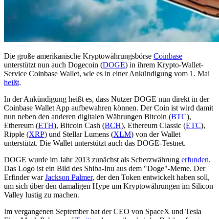
Die große amerikanische Kryptowährungsbörse
Coinbase
unterstützt nun auch Dogecoin (
DOGE
) in ihrem Krypto-Wallet-
Service Coinbase Wallet, wie es in einer Ankündigung vom 1. Mai
heißt
.
In der Ankündigung heißt es, dass Nutzer DOGE nun direkt in der
Coinbase Wallet App aufbewahren können. Der Coin ist wird damit
nun neben den anderen digitalen Währungen Bitcoin (
BTC
),
Ethereum (
ETH
), Bitcoin Cash (
BCH
), Ethereum Classic (
ETC
),
Ripple (
XRP
) und Stellar Lumens (
XLM
) von der Wallet
unterstützt. Die Wallet unterstützt auch das DOGE-Testnet.
DOGE wurde im Jahr 2013 zunächst als Scherzwährung
erfunden
.
Das Logo ist ein Bild des Shiba-Inu aus dem "Doge"-Meme. Der
Erfinder war
Jackson Palmer
, der den Token entwickelt haben soll,
um sich über den damaligen Hype um Kryptowährungen im Silicon
Valley lustig zu machen.
Im vergangenen September bat der CEO von SpaceX und Tesla