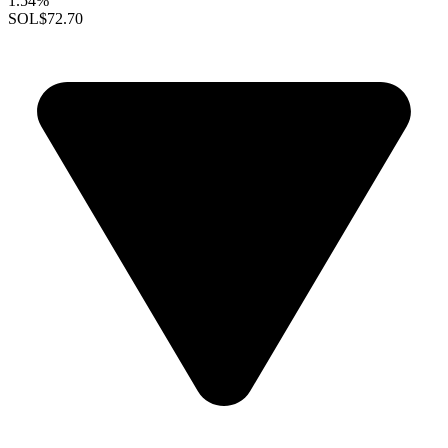
1.54%
SOL
$72.70