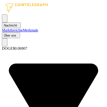
Nachricht
Marktberichte
Merkmale
Über uns
DOGE
$0.06907