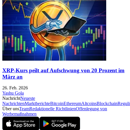
XRP-Kurs peilt auf Aufschwung von 20 Prozent im
März an
26. Feb. 2026
Yashu Gola
Nachricht
Neueste
Nachrichten
Marktberichte
Bitcoin
Ethereum
Altcoins
Blockchain
Reguli
Über uns
Team
Redaktionelle Richtlinien
Offenlegung von
Werbemaßnahmen