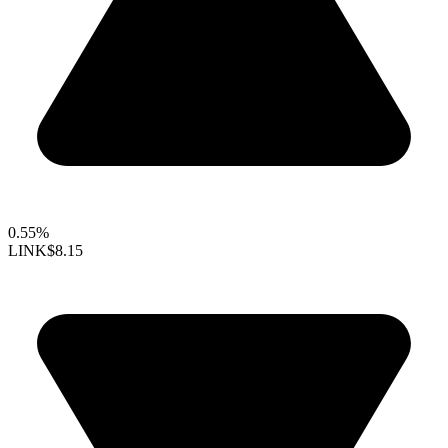
0.55%
LINK
$8.15