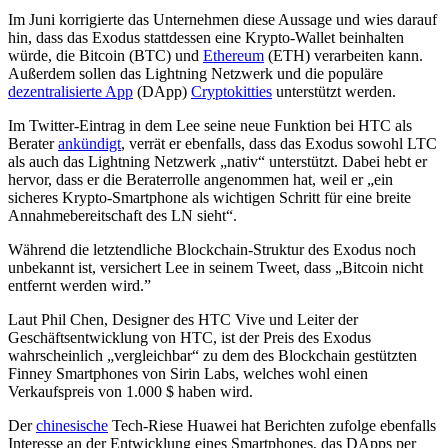
Im Juni korrigierte das Unternehmen diese Aussage und wies darauf
hin, dass das Exodus stattdessen eine Krypto-Wallet beinhalten
würde, die Bitcoin (BTC) und
Ethereum
(ETH) verarbeiten kann.
Außerdem sollen das Lightning Netzwerk und die populäre
dezentralisierte App
(DApp)
Cryptokitties
unterstützt werden.
Im Twitter-Eintrag in dem Lee seine neue Funktion bei HTC als
Berater
ankündigt
, verrät er ebenfalls, dass das Exodus sowohl LTC
als auch das Lightning Netzwerk „nativ“ unterstützt. Dabei hebt er
hervor, dass er die Beraterrolle angenommen hat, weil er „ein
sicheres Krypto-Smartphone als wichtigen Schritt für eine breite
Annahmebereitschaft des LN sieht“.
Während die letztendliche Blockchain-Struktur des Exodus noch
unbekannt ist, versichert Lee in seinem Tweet, dass „Bitcoin nicht
entfernt werden wird.”
Laut Phil Chen, Designer des HTC Vive und Leiter der
Geschäftsentwicklung von HTC, ist der Preis des Exodus
wahrscheinlich „vergleichbar“ zu dem des Blockchain gestützten
Finney Smartphones von Sirin Labs, welches wohl einen
Verkaufspreis von 1.000 $ haben wird.
Der
chinesische
Tech-Riese Huawei hat Berichten zufolge ebenfalls
Interesse an der Entwicklung eines Smartphones, das DApps per