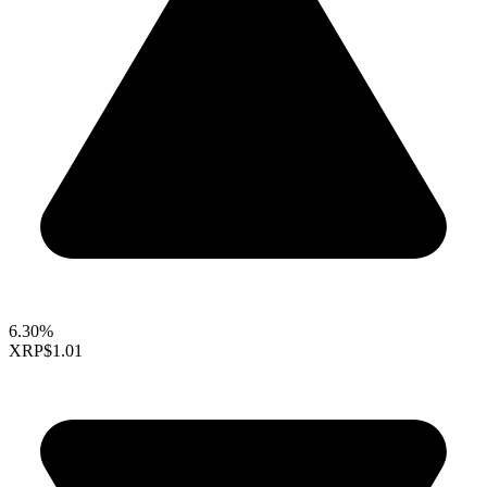
6.30%
XRP
$1.01