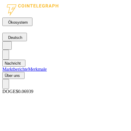
Ökosystem
Deutsch
Nachricht
Marktberichte
Merkmale
Über uns
DOGE
$0.06939