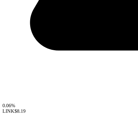
0.06%
LINK
$8.19