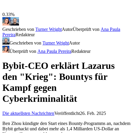
0.33%
Geschrieben von
Turner Wright
Autor
Überprüft von
Ana Paula
Pereira
Redakteur
Geschrieben von
Turner Wright
Autor
Überprüft von
Ana Paula Pereira
Redakteur
Bybit-CEO erklärt Lazarus
den "Krieg": Bountys für
Kampf gegen
Cyberkriminalität
Die aktuellsten Nachrichten
Veröffentlicht
26. Feb. 2025
Ben Zhou kündigte den Start eines Bounty-Programms an, nachdem
Bybit gehackt und dabei mehr als 1,4 Milliarden US-Dollar an