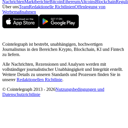
Nachrichten
Marktberichte
Bitcoin
Ethereum
Altcoins
Blockchain
Reguli
Über uns
Team
Redaktionelle Richtlinien
Offenlegung von
Werbemaßnahmen
Cointelegraph ist bestrebt, unabhängigen, hochwertigen
Journalismus in den Bereichen Krypto, Blockchain, KI und Fintech
zu liefern.
Alle Nachrichten, Rezensionen und Analysen werden mit
vollständiger journalistischer Unabhängigkeit und Integrität erstellt.
Weitere Details zu unseren Standards und Prozessen finden Sie in
unserer
Redaktionellen Richtlinie
.
© Cointelegraph 2013 - 2026
Nutzungsbedingungen und
Datenschutzrichtlinie