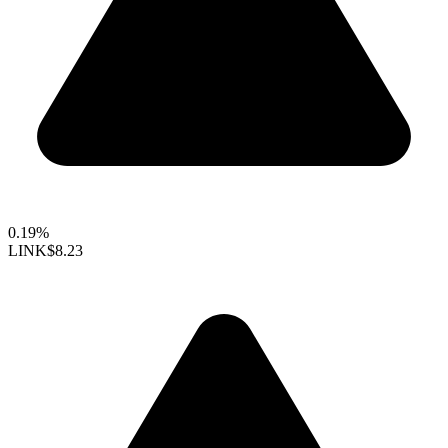
0.19%
LINK
$8.23