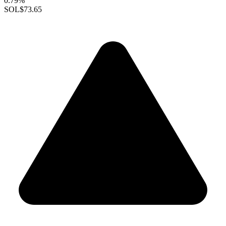
0.79%
SOL
$73.65