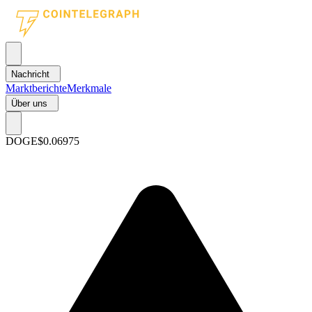
Nachricht
Marktberichte
Merkmale
Über uns
DOGE
$0.06975