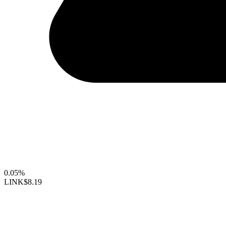
0.05%
LINK
$8.19