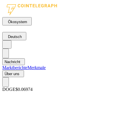
Ökosystem
Deutsch
Nachricht
Marktberichte
Merkmale
Über uns
DOGE
$0.06974