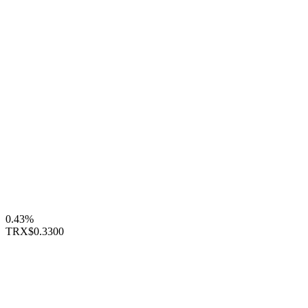
0.43%
TRX
$0.3300