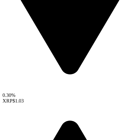
0.30%
XRP
$1.03