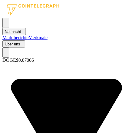
Nachricht
Marktberichte
Merkmale
Über uns
DOGE
$0.07006