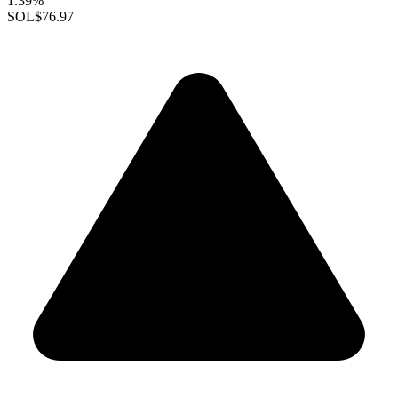
1.39%
SOL
$76.97