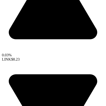
0.03%
LINK
$8.23