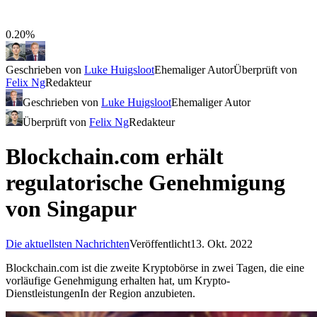
0.20%
Geschrieben von
Luke Huigsloot
Ehemaliger Autor
Überprüft von
Felix Ng
Redakteur
Geschrieben von
Luke Huigsloot
Ehemaliger Autor
Überprüft von
Felix Ng
Redakteur
Blockchain.com erhält
regulatorische Genehmigung
von Singapur
Die aktuellsten Nachrichten
Veröffentlicht
13. Okt. 2022
Blockchain.com ist die zweite Kryptobörse in zwei Tagen, die eine
vorläufige Genehmigung erhalten hat, um Krypto-
DienstleistungenIn der Region anzubieten.