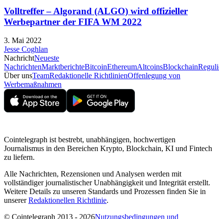
Volltreffer – Algorand (ALGO) wird offizieller
Werbepartner der FIFA WM 2022
3. Mai 2022
Jesse Coghlan
Nachricht
Neueste
Nachrichten
Marktberichte
Bitcoin
Ethereum
Altcoins
Blockchain
Reguli
Über uns
Team
Redaktionelle Richtlinien
Offenlegung von
Werbemaßnahmen
Cointelegraph ist bestrebt, unabhängigen, hochwertigen
Journalismus in den Bereichen Krypto, Blockchain, KI und Fintech
zu liefern.
Alle Nachrichten, Rezensionen und Analysen werden mit
vollständiger journalistischer Unabhängigkeit und Integrität erstellt.
Weitere Details zu unseren Standards und Prozessen finden Sie in
unserer
Redaktionellen Richtlinie
.
© Cointelegraph 2013 - 2026
Nutzungsbedingungen und