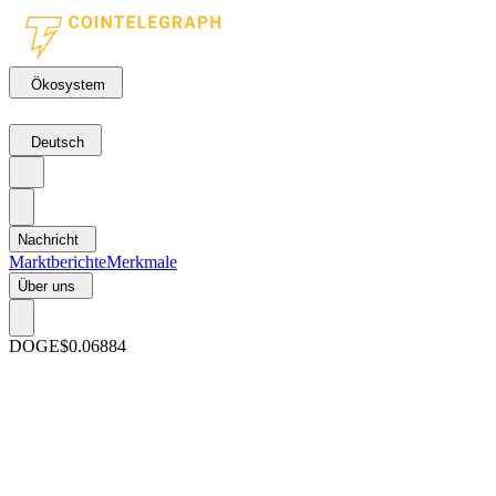
Ökosystem
Deutsch
Nachricht
Marktberichte
Merkmale
Über uns
DOGE
$0.06884