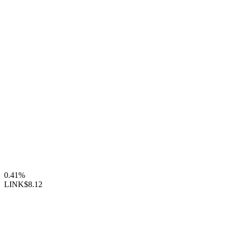
0.41%
LINK
$8.12