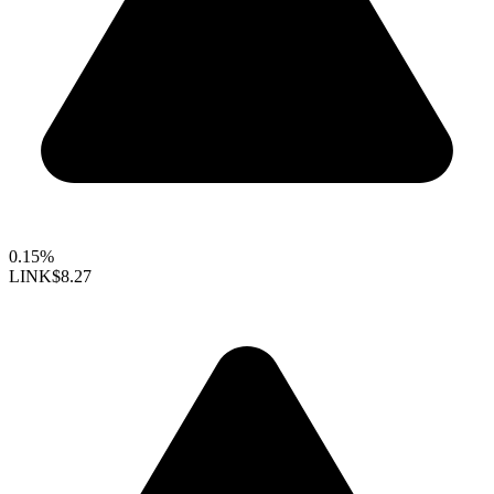
0.15%
LINK
$8.27