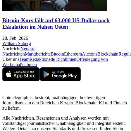
Bitcoin-Kurs fällt auf 63.000 US-Dollar nach
Eskalation im Nahen Osten
28. Feb. 2026
William Suberg
Nachricht
Neueste
Nachrichten
Marktberichte
Bitcoin
Ethereum
Altcoins
Blockchain
Reguli
Über uns
Team
Redaktionelle Richtlinien
Offenlegung von
Werbemaßnahmen
Cointelegraph ist bestrebt, unabhängigen, hochwertigen
Journalismus in den Bereichen Krypto, Blockchain, KI und Fintech
zu liefern.
Alle Nachrichten, Rezensionen und Analysen werden mit
vollständiger journalistischer Unabhängigkeit und Integrität erstellt.
Weitere Details zu unseren Standards und Prozessen finden Sie in