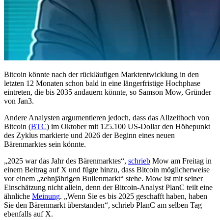
Bitcoin könnte nach der rückläufigen Marktentwicklung in den
letzten 12 Monaten schon bald in eine längerfristige Hochphase
eintreten, die bis 2035 andauern könnte, so Samson Mow, Gründer
von Jan3.
Andere Analysten argumentieren jedoch, dass das Allzeithoch von
Bitcoin (
BTC
) im Oktober mit 125.100 US-Dollar den Höhepunkt
des Zyklus markierte und 2026 der Beginn eines neuen
Bärenmarktes sein könnte.
„2025 war das Jahr des Bärenmarktes“,
schrieb
Mow am Freitag in
einem Beitrag auf X und fügte hinzu, dass Bitcoin möglicherweise
vor einem „zehnjährigen Bullenmarkt“ stehe. Mow ist mit seiner
Einschätzung nicht allein, denn der Bitcoin-Analyst PlanC teilt eine
ähnliche
Meinung
. „Wenn Sie es bis 2025 geschafft haben, haben
Sie den Bärenmarkt überstanden“, schrieb PlanC am selben Tag
ebenfalls auf X.