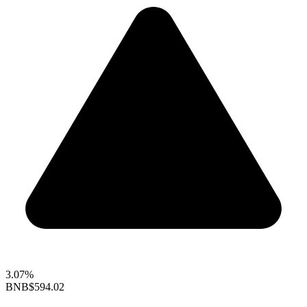
3.07%
BNB
$594.02