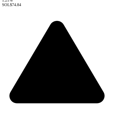
1.21%
SOL
$74.84