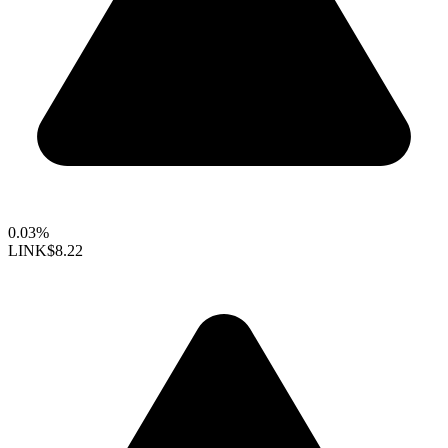
0.03%
LINK
$8.22