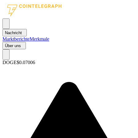
Nachricht
Marktberichte
Merkmale
Über uns
DOGE
$0.07006