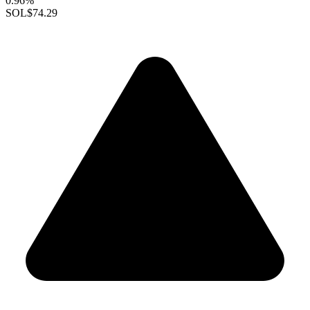
0.96%
SOL
$74.29