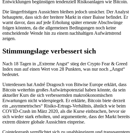
Entwicklungen begünstigen tendenziell Risikoanlagen wie Bitcoin.
Die längerfristigen Aussichten bleiben jedoch unsicher. Der Analyst
behauptete, dass sich der breitere Markt in einer Baisse befindet. Er
warnt davor, dass auf jede Erholung später erneute Abschwünge
folgen könnten, da die allgemeinen Bedingungen noch keine
entscheidende Wende hin zu einem nachhaltigen Aufwärtstrend
zeigen.
Stimmungslage verbessert sich
Nach 18 Tagen in „Extreme Angst“ stieg der Crypto Fear & Greed
Index nun auf einen Wert von 28 Punkten, was nur noch „Angst“
bedeutet.
Unterdessen hat André Dragosch von Bitwise Europe erklärt, dass
Bitcoin weiterhin großes Aufwärtspotenzial haben könnte, da sein
aktueller Kurs die sich verbessernden makroökonomischen
Erwartungen nicht widerspiegelt. Er erklärte, Bitcoin biete derzeit
ein „asymmetrisches“ Risiko-Ertrags-Verhältnis, ähnlich wie beim
COVID-Crash im März 2020, als die Kurse einbrachen, bevor sie
sich wieder stark erholten, und argumentierte, dass der Markt bereits
extrem düstere globale Aussichten einpreise.
Cointelegraph verpflichtet sich zu unabhängigem und transparentem