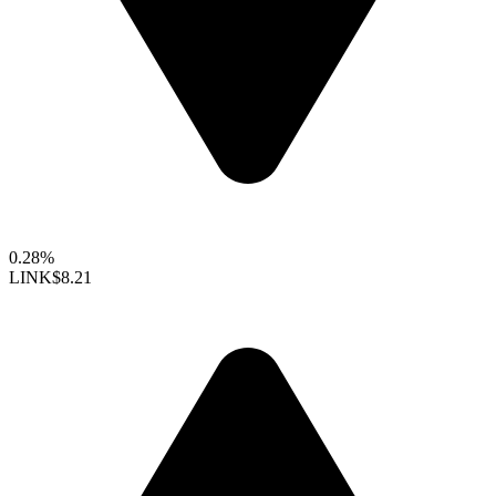
0.28%
LINK
$8.21