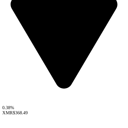
0.38%
XMR
$368.49