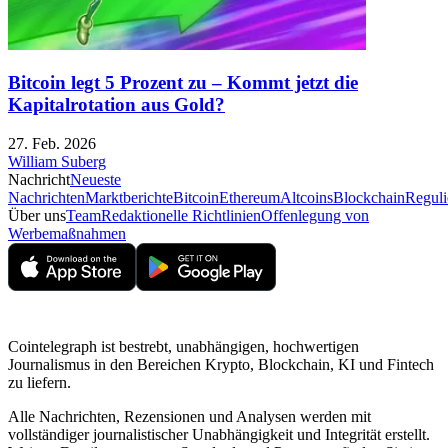
Bitcoin legt 5 Prozent zu – Kommt jetzt die
Kapitalrotation aus Gold?
27. Feb. 2026
William Suberg
Nachricht
Neueste
Nachrichten
Marktberichte
Bitcoin
Ethereum
Altcoins
Blockchain
Reguli
Über uns
Team
Redaktionelle Richtlinien
Offenlegung von
Werbemaßnahmen
Cointelegraph ist bestrebt, unabhängigen, hochwertigen
Journalismus in den Bereichen Krypto, Blockchain, KI und Fintech
zu liefern.
Alle Nachrichten, Rezensionen und Analysen werden mit
vollständiger journalistischer Unabhängigkeit und Integrität erstellt.