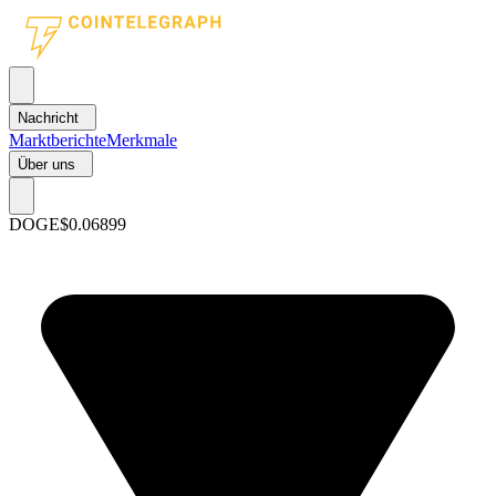
Nachricht
Marktberichte
Merkmale
Über uns
DOGE
$0.06899