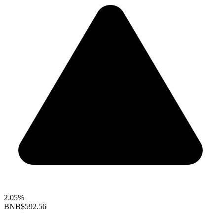
2.05%
BNB
$592.56