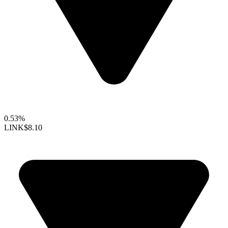
0.53%
LINK
$8.10