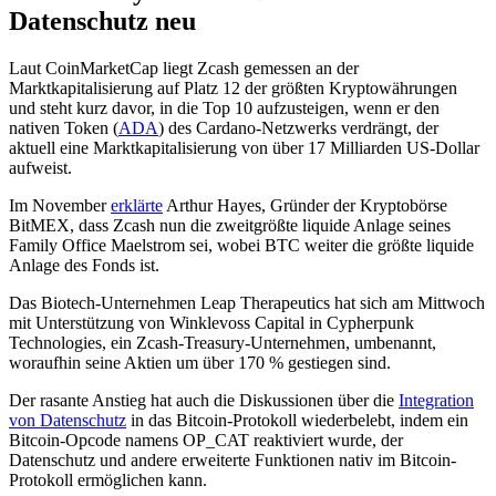
Datenschutz neu
Laut CoinMarketCap liegt Zcash gemessen an der
Marktkapitalisierung auf Platz 12 der größten Kryptowährungen
und steht kurz davor, in die Top 10 aufzusteigen, wenn er den
nativen Token (
ADA
) des Cardano-Netzwerks verdrängt, der
aktuell eine Marktkapitalisierung von über 17 Milliarden US-Dollar
aufweist.
Im November
erklärte
Arthur Hayes, Gründer der Kryptobörse
BitMEX, dass Zcash nun die zweitgrößte liquide Anlage seines
Family Office Maelstrom sei, wobei BTC weiter die größte liquide
Anlage des Fonds ist.
Das Biotech-Unternehmen Leap Therapeutics hat sich am Mittwoch
mit Unterstützung von Winklevoss Capital in Cypherpunk
Technologies, ein Zcash-Treasury-Unternehmen, umbenannt,
woraufhin seine Aktien um über 170 % gestiegen sind.
Der rasante Anstieg hat auch die Diskussionen über die
Integration
von Datenschutz
in das Bitcoin-Protokoll wiederbelebt, indem ein
Bitcoin-Opcode namens OP_CAT reaktiviert wurde, der
Datenschutz und andere erweiterte Funktionen nativ im Bitcoin-
Protokoll ermöglichen kann.