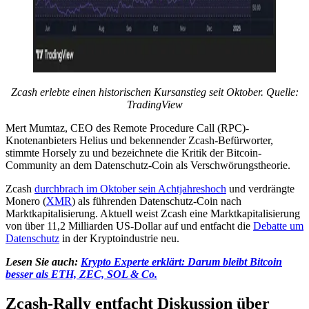
Zcash erlebte einen historischen Kursanstieg seit Oktober. Quelle:
TradingView
Mert Mumtaz, CEO des Remote Procedure Call (RPC)-
Knotenanbieters Helius und bekennender Zcash-Befürworter,
stimmte Horsely zu und bezeichnete die Kritik der Bitcoin-
Community an dem Datenschutz-Coin als Verschwörungstheorie.
Zcash
durchbrach im Oktober sein Achtjahreshoch
und verdrängte
Monero (
XMR
) als führenden Datenschutz-Coin nach
Marktkapitalisierung. Aktuell weist Zcash eine Marktkapitalisierung
von über 11,2 Milliarden US-Dollar auf und entfacht die
Debatte um
Datenschutz
in der Kryptoindustrie neu.
Lesen Sie auch:
Krypto Experte erklärt: Darum bleibt Bitcoin
besser als ETH, ZEC, SOL & Co.
Zcash-Rally entfacht Diskussion über