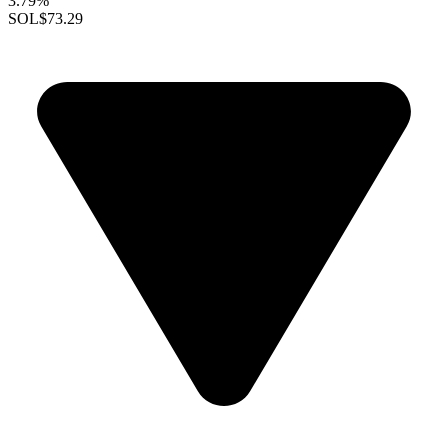
3.79%
SOL
$73.29