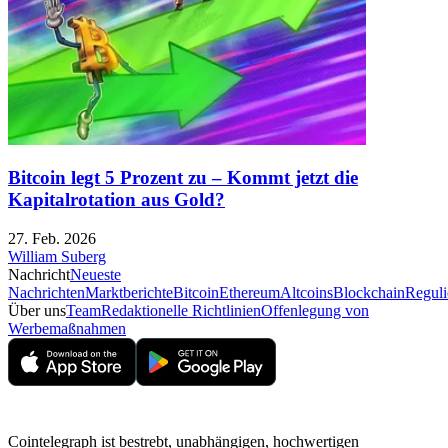
Bitcoin legt 5 Prozent zu – Kommt jetzt die
Kapitalrotation aus Gold?
27. Feb. 2026
William Suberg
Nachricht
Neueste
Nachrichten
Marktberichte
Bitcoin
Ethereum
Altcoins
Blockchain
Reguli
Über uns
Team
Redaktionelle Richtlinien
Offenlegung von
Werbemaßnahmen
Cointelegraph ist bestrebt, unabhängigen, hochwertigen