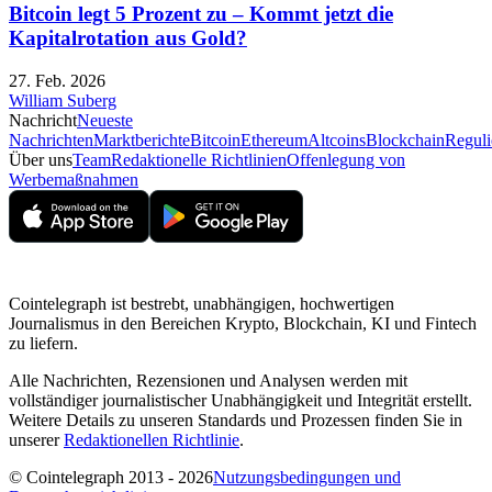
Bitcoin legt 5 Prozent zu – Kommt jetzt die
Kapitalrotation aus Gold?
27. Feb. 2026
William Suberg
Nachricht
Neueste
Nachrichten
Marktberichte
Bitcoin
Ethereum
Altcoins
Blockchain
Reguli
Über uns
Team
Redaktionelle Richtlinien
Offenlegung von
Werbemaßnahmen
Cointelegraph ist bestrebt, unabhängigen, hochwertigen
Journalismus in den Bereichen Krypto, Blockchain, KI und Fintech
zu liefern.
Alle Nachrichten, Rezensionen und Analysen werden mit
vollständiger journalistischer Unabhängigkeit und Integrität erstellt.
Weitere Details zu unseren Standards und Prozessen finden Sie in
unserer
Redaktionellen Richtlinie
.
© Cointelegraph 2013 - 2026
Nutzungsbedingungen und