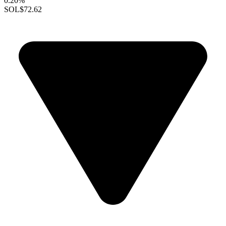
0.20%
SOL
$72.62