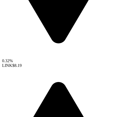
0.32%
LINK
$8.19