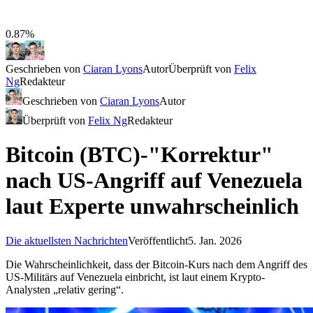
0.87%
Geschrieben von
Ciaran Lyons
Autor
Überprüft von
Felix
Ng
Redakteur
Geschrieben von
Ciaran Lyons
Autor
Überprüft von
Felix Ng
Redakteur
Bitcoin (BTC)-"Korrektur"
nach US-Angriff auf Venezuela
laut Experte unwahrscheinlich
Die aktuellsten Nachrichten
Veröffentlicht
5. Jan. 2026
Die Wahrscheinlichkeit, dass der Bitcoin-Kurs nach dem Angriff des
US-Militärs auf Venezuela einbricht, ist laut einem Krypto-
Analysten „relativ gering“.