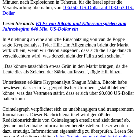
Minuten nach Explosionen in Teheran, für die Israel später die
Verantwortung übernahm, von
106.042 US-Dollar auf 103.053 US-
Dollar
.
Lesen Sie auch:
ETFs von Bitcoin und Ethereum spielen zum
Jahresbeginn 646 Mio. US-Dollar ein
In Anlehnung an eine ähnliche Einschätzung von van de Poppe
sagte Kryptoanalyst Tyler Hill: „Im Allgemeinen bricht der Markt
wirklich ein, wenn wir davon ausgehen, dass sich die Lage danach
verschlechtern wird, was derzeit nicht der Fall zu sein scheint.“
„Das könnte tatsächlich etwas Grün in den Markt bringen, da die
Leute dies als Zeichen der Stärke auffassen“, fügte Hill hinzu.
Unterdessen erklärte Kryptoanalyst Shagun Makin, Bitcoin habe
bewiesen, dass er trotz „geopolitischer Unruhen“ „stabil bleiben“
könne, was das Vertrauen stärkt, dass er sich über 90.000 US-Dollar
halten kann.
Cointelegraph verpflichtet sich zu unabhängigem und transparentem
Journalismus. Dieser Nachrichtenartikel wird gemäß der
Redaktionsrichtlinie von Cointelegraph erstellt und zielt darauf ab,
genaue und zeitnahe Informationen bereitzustellen. Leser werden
dazu ermutigt, Informationen eigenständig zu überprüfen. Lesen Sie
unsere Redaktionsrichtlinie
https://cointelegraph.de/editorial-policy