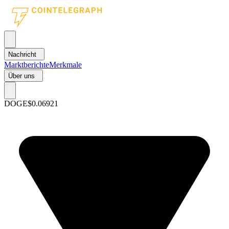
Nachricht
Marktberichte
Merkmale
Über uns
DOGE
$0.06921