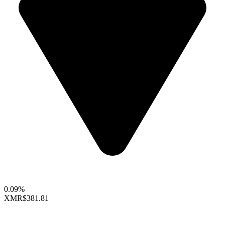
0.09%
XMR
$381.81