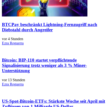
BTCPay beschränkt Lightning-Fernzugriff nach
Diebstahl durch Angreifer
vor 4 Stunden
Ezra Reguerra
Bitcoin: BIP-110 startet verpflichtende
Signalisierung trotz weniger als 3 % Miner-
Unterstützung
vor 13 Stunden
Ezra Reguerra
US-Spot-Bitcoin-ETFs: Stärkste Woche seit April mit
Zuflüssen von 1 Milliarde US-Dollar