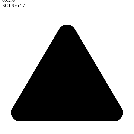
0.62%
SOL
$76.57