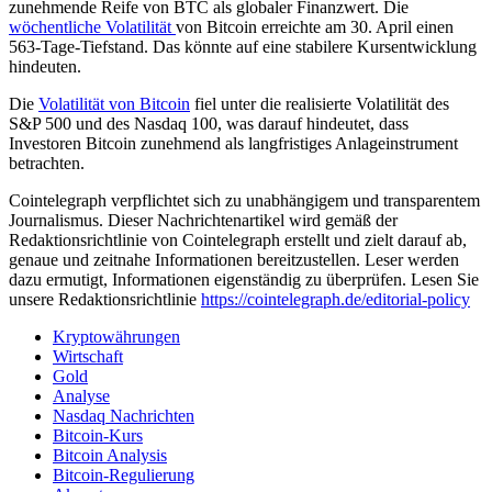
zunehmende Reife von BTC als globaler Finanzwert.
Die
wöchentliche Volatilität
von Bitcoin erreichte am 30. April einen
563-Tage-Tiefstand. Das könnte auf eine stabilere Kursentwicklung
hindeuten.
Die
Volatilität von Bitcoin
fiel unter die realisierte Volatilität des
S&P 500 und des Nasdaq 100, was darauf hindeutet, dass
Investoren Bitcoin zunehmend als langfristiges Anlageinstrument
betrachten.
Cointelegraph verpflichtet sich zu unabhängigem und transparentem
Journalismus. Dieser Nachrichtenartikel wird gemäß der
Redaktionsrichtlinie von Cointelegraph erstellt und zielt darauf ab,
genaue und zeitnahe Informationen bereitzustellen. Leser werden
dazu ermutigt, Informationen eigenständig zu überprüfen. Lesen Sie
unsere Redaktionsrichtlinie
https://cointelegraph.de/editorial-policy
Kryptowährungen
Wirtschaft
Gold
Analyse
Nasdaq Nachrichten
Bitcoin-Kurs
Bitcoin Analysis
Bitcoin-Regulierung