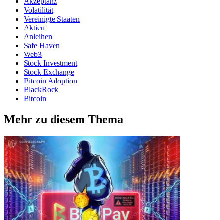
Akzeptanz
Volatilität
Vereinigte Staaten
Aktien
Anleihen
Safe Haven
Web3
Stock Investment
Stock Exchange
Bitcoin Adoption
BlackRock
Bitcoin
Mehr zu diesem Thema