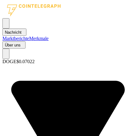
Nachricht
Marktberichte
Merkmale
Über uns
DOGE
$0.07022