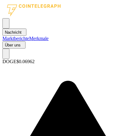
Nachricht
Marktberichte
Merkmale
Über uns
DOGE
$0.06962