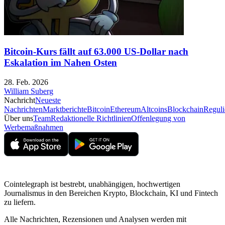
Bitcoin-Kurs fällt auf 63.000 US-Dollar nach
Eskalation im Nahen Osten
28. Feb. 2026
William Suberg
Nachricht
Neueste
Nachrichten
Marktberichte
Bitcoin
Ethereum
Altcoins
Blockchain
Reguli
Über uns
Team
Redaktionelle Richtlinien
Offenlegung von
Werbemaßnahmen
Cointelegraph ist bestrebt, unabhängigen, hochwertigen
Journalismus in den Bereichen Krypto, Blockchain, KI und Fintech
zu liefern.
Alle Nachrichten, Rezensionen und Analysen werden mit