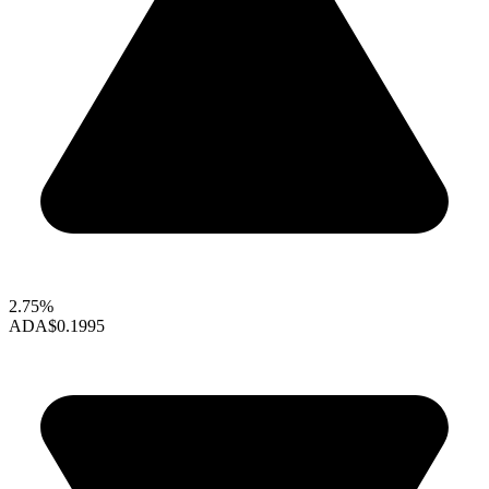
2.75%
ADA
$0.1995