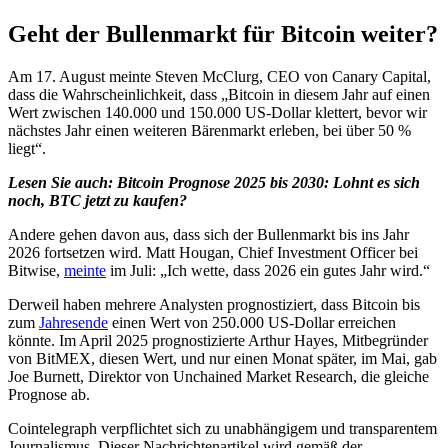
Geht der Bullenmarkt für Bitcoin weiter?
Am 17. August meinte Steven McClurg, CEO von Canary Capital,
dass die Wahrscheinlichkeit, dass „Bitcoin in diesem Jahr auf einen
Wert zwischen 140.000 und 150.000 US-Dollar klettert, bevor wir
nächstes Jahr einen weiteren Bärenmarkt erleben, bei über 50 %
liegt“.
Lesen Sie auch:
Bitcoin Prognose 2025 bis 2030: Lohnt es sich
noch, BTC jetzt zu kaufen?
Andere gehen davon aus, dass sich der Bullenmarkt bis ins Jahr
2026 fortsetzen wird. Matt Hougan, Chief Investment Officer bei
Bitwise,
meinte
im Juli: „Ich wette, dass 2026 ein gutes Jahr wird.“
Derweil haben mehrere Analysten prognostiziert, dass Bitcoin bis
zum
Jahresende
einen Wert von 250.000 US-Dollar erreichen
könnte. Im April 2025 prognostizierte Arthur Hayes, Mitbegründer
von BitMEX, diesen Wert, und nur einen Monat später, im Mai, gab
Joe Burnett, Direktor von Unchained Market Research, die gleiche
Prognose ab.
Cointelegraph verpflichtet sich zu unabhängigem und transparentem
Journalismus. Dieser Nachrichtenartikel wird gemäß der