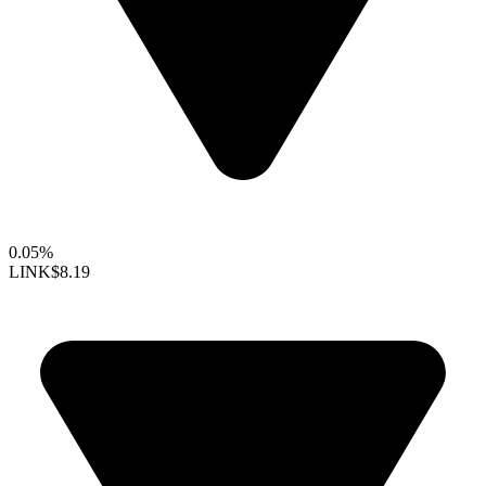
0.05%
LINK
$8.19