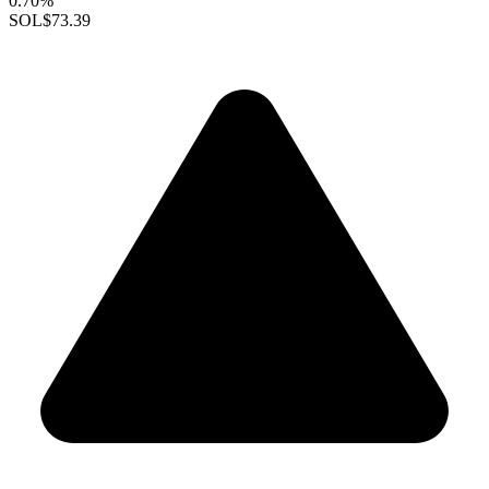
0.70%
SOL
$73.39