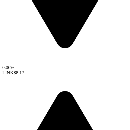
0.06%
LINK
$8.17