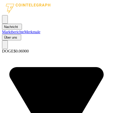
Nachricht
Marktberichte
Merkmale
Über uns
DOGE
$0.06900