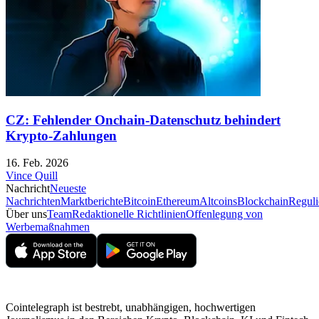
CZ: Fehlender Onchain-Datenschutz behindert
Krypto-Zahlungen
16. Feb. 2026
Vince Quill
Nachricht
Neueste
Nachrichten
Marktberichte
Bitcoin
Ethereum
Altcoins
Blockchain
Reguli
Über uns
Team
Redaktionelle Richtlinien
Offenlegung von
Werbemaßnahmen
Cointelegraph ist bestrebt, unabhängigen, hochwertigen