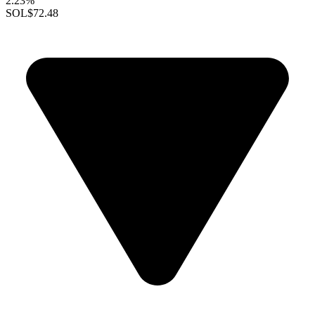
2.23%
SOL
$72.48