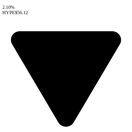
2.10%
HYPE
$56.12