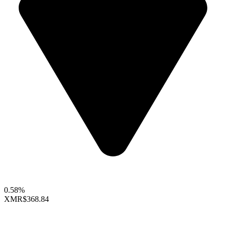
0.58%
XMR
$368.84