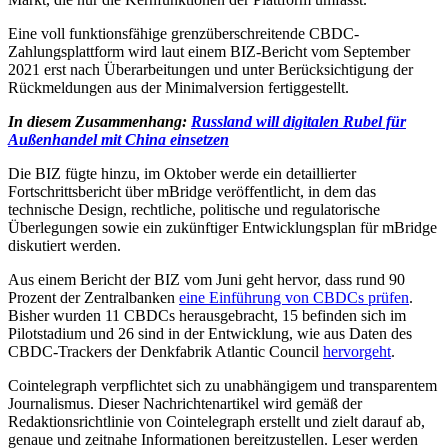
Eine voll funktionsfähige grenzüberschreitende CBDC-
Zahlungsplattform wird laut einem BIZ-Bericht vom September
2021 erst nach Überarbeitungen und unter Berücksichtigung der
Rückmeldungen aus der Minimalversion fertiggestellt.
In diesem Zusammenhang:
Russland will digitalen Rubel für
Außenhandel mit China einsetzen
Die BIZ fügte hinzu, im Oktober werde ein detaillierter
Fortschrittsbericht über mBridge veröffentlicht, in dem das
technische Design, rechtliche, politische und regulatorische
Überlegungen sowie ein zukünftiger Entwicklungsplan für mBridge
diskutiert werden.
Aus einem Bericht der BIZ vom Juni geht hervor, dass rund 90
Prozent der Zentralbanken
eine Einführung von CBDCs prüfen
.
Bisher wurden 11 CBDCs herausgebracht, 15 befinden sich im
Pilotstadium und 26 sind in der Entwicklung, wie aus Daten des
CBDC-Trackers der Denkfabrik Atlantic Council
hervorgeht
.
Cointelegraph verpflichtet sich zu unabhängigem und transparentem
Journalismus. Dieser Nachrichtenartikel wird gemäß der
Redaktionsrichtlinie von Cointelegraph erstellt und zielt darauf ab,
genaue und zeitnahe Informationen bereitzustellen. Leser werden