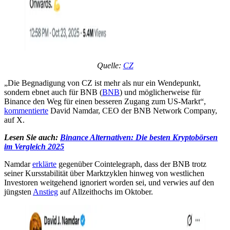
Quelle:
CZ
„Die Begnadigung von CZ ist mehr als nur ein Wendepunkt,
sondern ebnet auch für BNB (
BNB
) und möglicherweise für
Binance den Weg für einen besseren Zugang zum US-Markt“,
kommentierte
David Namdar, CEO der BNB Network Company,
auf X.
Lesen Sie auch:
Binance Alternativen: Die besten Kryptobörsen
im Vergleich 2025
Namdar
erklärte
gegenüber Cointelegraph, dass der BNB trotz
seiner Kursstabilität über Marktzyklen hinweg von westlichen
Investoren weitgehend ignoriert worden sei, und verwies auf den
jüngsten
Anstieg
auf Allzeithochs im Oktober.