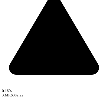
0.16%
XMR
$382.22