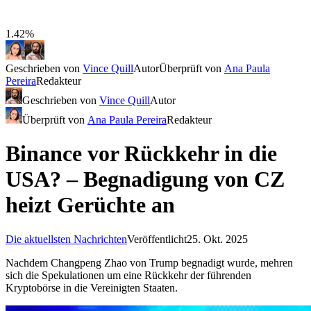
1.42%
Geschrieben von
Vince Quill
Autor
Überprüft von
Ana Paula
Pereira
Redakteur
Geschrieben von
Vince Quill
Autor
Überprüft von
Ana Paula Pereira
Redakteur
Binance vor Rückkehr in die
USA? – Begnadigung von CZ
heizt Gerüchte an
Die aktuellsten Nachrichten
Veröffentlicht
25. Okt. 2025
Nachdem Changpeng Zhao von Trump begnadigt wurde, mehren
sich die Spekulationen um eine Rückkehr der führenden
Kryptobörse in die Vereinigten Staaten.