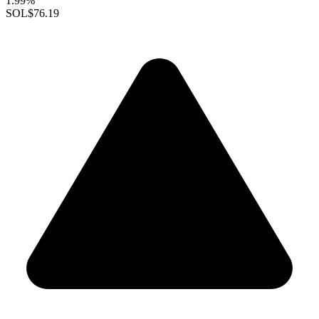
1.99%
SOL
$76.19