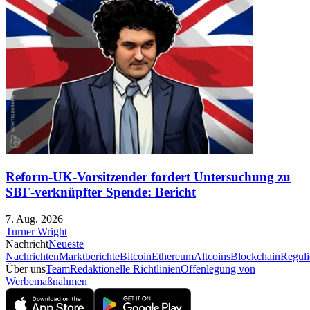
Reform-UK-Vorsitzender fordert Untersuchung zu
SBF-verknüpfter Spende: Bericht
7. Aug. 2026
Turner Wright
Nachricht
Neueste
Nachrichten
Marktberichte
Bitcoin
Ethereum
Altcoins
Blockchain
Reguli
Über uns
Team
Redaktionelle Richtlinien
Offenlegung von
Werbemaßnahmen