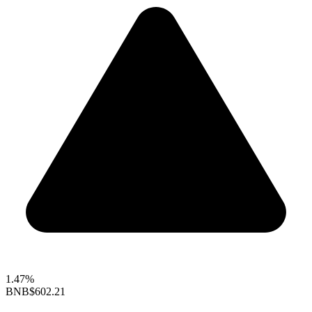
1.47%
BNB
$602.21