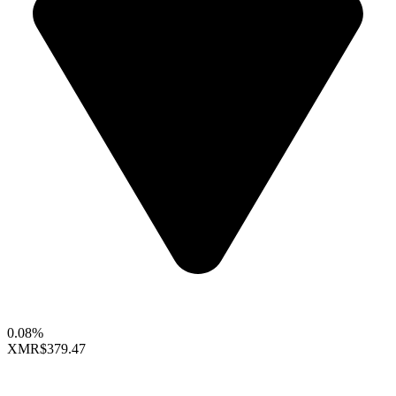
0.08%
XMR
$379.47