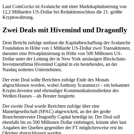
Laut CoinGecko ist Avalanche mit einer Marktkapitalisierung von
12,2 Milliarden US-Dollar bei Redaktionsschluss die 21. größte
Kryptowährung.
Zwei Deals mit Hivemind und Dragonfly
Dem Bericht zufolge umfasst die Kapitalbeschaffung der Avalanche
Foundation in Höhe von 1 Milliarde US-Dollar zwei Transaktionen,
darunter eine Privatplatzierung in Höhe von 500 Millionen US-
Dollar unter der Leitung der in New York ansässigen Blockchain-
Investmentfirma Hivemind Capital in ein bestehendes, an der
Nasdaq notiertes Unternehmen.
Der erste Deal sollte Berichten zufolge Ende des Monats
abgeschlossen werden, wobei Anthony Scaramucci – ein bekannter
Krypto-Investor und ehemaliger Kommunikationsdirektor des
Weißen Hauses – als Berater fungierte.
Der zweite Deal wurde Berichten zufolge über eine
Mantelgesellschaft (SPAC) abgewickelt, an der der große
Brancheninvestor Dragonfly Capital beteiligt ist. Der Deal soll
ebenfalls bis zu 500 Millionen Dollar einbringen, könnte aber laut
Angaben der Quellen gegenüber der FT möglicherweise erst im
Oktober abgeschlossen werden.