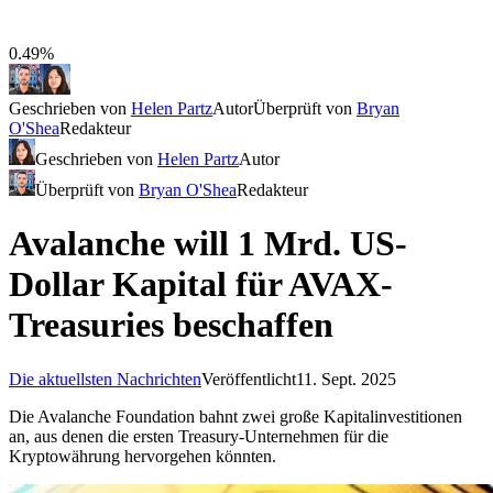
0.49%
Geschrieben von
Helen Partz
Autor
Überprüft von
Bryan
O'Shea
Redakteur
Geschrieben von
Helen Partz
Autor
Überprüft von
Bryan O'Shea
Redakteur
Avalanche will 1 Mrd. US-
Dollar Kapital für AVAX-
Treasuries beschaffen
Die aktuellsten Nachrichten
Veröffentlicht
11. Sept. 2025
Die Avalanche Foundation bahnt zwei große Kapitalinvestitionen
an, aus denen die ersten Treasury-Unternehmen für die
Kryptowährung hervorgehen könnten.