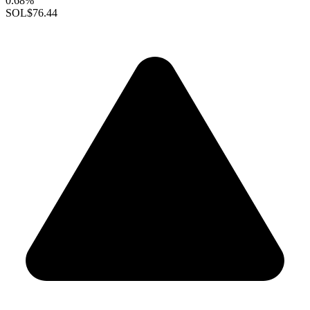
0.68%
SOL
$76.44