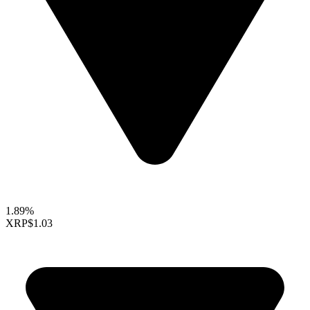
1.89%
XRP
$1.03