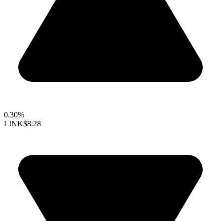
0.30%
LINK
$8.28