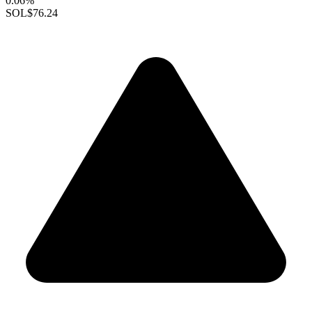
0.06%
SOL
$76.24