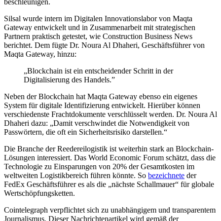
beschleunigen.
Silsal wurde intern im Digitalen Innovationslabor von Maqta
Gateway entwickelt und in Zusammenarbeit mit strategischen
Partnern praktisch getestet, wie Construction Business News
berichtet. Dem fügte Dr. Noura Al Dhaheri, Geschäftsführer von
Maqta Gateway, hinzu:
„Blockchain ist ein entscheidender Schritt in der
Digitalisierung des Handels.”
Neben der Blockchain hat Maqta Gateway ebenso ein eigenes
System für digitale Identifizierung entwickelt. Hierüber können
verschiedenste Frachtdokumente verschlüsselt werden. Dr. Noura Al
Dhaheri dazu: „Damit verschwindet die Notwendigkeit von
Passwörtern, die oft ein Sicherheitsrisiko darstellen.“
Die Branche der Reedereilogistik ist weiterhin stark an Blockchain-
Lösungen interessiert. Das World Economic Forum schätzt, dass die
Technologie zu Einsparungen von 20% der Gesamtkosten im
weltweiten Logistikbereich führen könnte. So
bezeichnete
der
FedEx Geschäftsführer es als die „nächste Schallmauer“ für globale
Wertschöpfungsketten.
Cointelegraph verpflichtet sich zu unabhängigem und transparentem
Journalismus. Dieser Nachrichtenartikel wird gemäß der