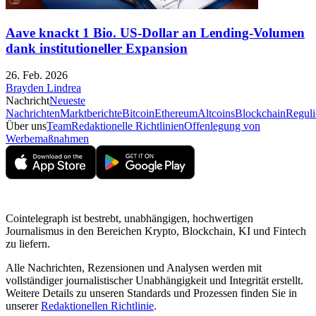
Aave knackt 1 Bio. US-Dollar an Lending-Volumen
dank institutioneller Expansion
26. Feb. 2026
Brayden Lindrea
Nachricht
Neueste
Nachrichten
Marktberichte
Bitcoin
Ethereum
Altcoins
Blockchain
Reguli
Über uns
Team
Redaktionelle Richtlinien
Offenlegung von
Werbemaßnahmen
Cointelegraph ist bestrebt, unabhängigen, hochwertigen
Journalismus in den Bereichen Krypto, Blockchain, KI und Fintech
zu liefern.
Alle Nachrichten, Rezensionen und Analysen werden mit
vollständiger journalistischer Unabhängigkeit und Integrität erstellt.
Weitere Details zu unseren Standards und Prozessen finden Sie in
unserer
Redaktionellen Richtlinie
.