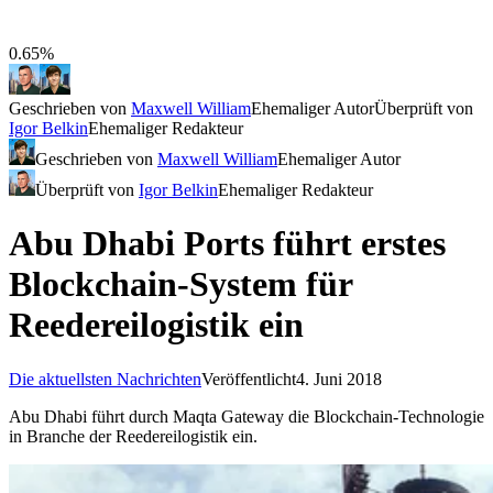
0.65%
Geschrieben von
Maxwell William
Ehemaliger Autor
Überprüft von
Igor Belkin
Ehemaliger Redakteur
Geschrieben von
Maxwell William
Ehemaliger Autor
Überprüft von
Igor Belkin
Ehemaliger Redakteur
Abu Dhabi Ports führt erstes
Blockchain-System für
Reedereilogistik ein
Die aktuellsten Nachrichten
Veröffentlicht
4. Juni 2018
Abu Dhabi führt durch Maqta Gateway die Blockchain-Technologie
in Branche der Reedereilogistik ein.