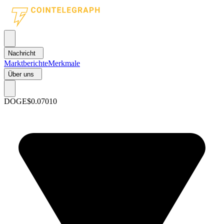
Nachricht
Marktberichte
Merkmale
Über uns
DOGE
$0.07010