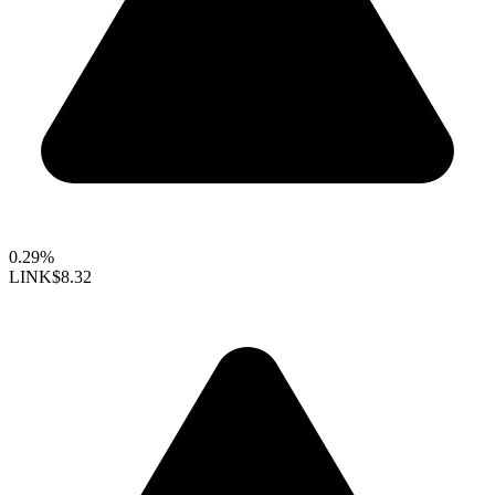
0.29%
LINK
$8.32