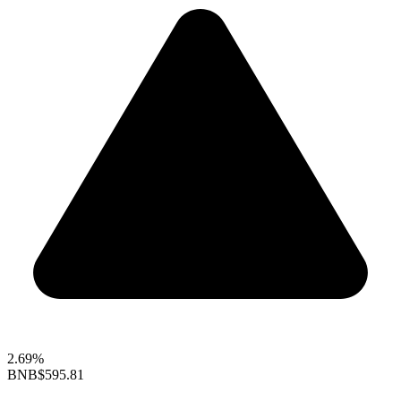
2.69%
BNB
$595.81