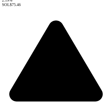
2.19%
SOL
$75.46