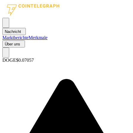
Nachricht
Marktberichte
Merkmale
Über uns
DOGE
$0.07057