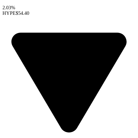
2.03%
HYPE
$54.40