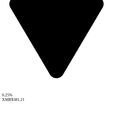
0.25%
XMR
$381.21