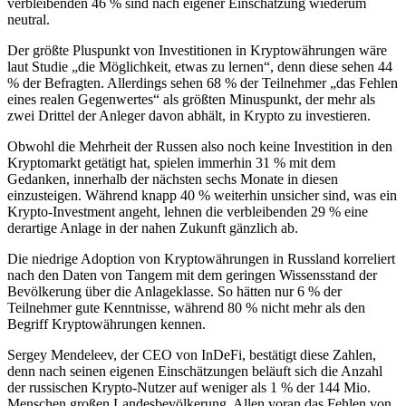
verbleibenden 46 % sind nach eigener Einschätzung wiederum
neutral.
Der größte Pluspunkt von Investitionen in Kryptowährungen wäre
laut Studie „die Möglichkeit, etwas zu lernen“, denn diese sehen 44
% der Befragten. Allerdings sehen 68 % der Teilnehmer „das Fehlen
eines realen Gegenwertes“ als größten Minuspunkt, der mehr als
zwei Drittel der Anleger davon abhält, in Krypto zu investieren.
Obwohl die Mehrheit der Russen also noch keine Investition in den
Kryptomarkt getätigt hat, spielen immerhin 31 % mit dem
Gedanken, innerhalb der nächsten sechs Monate in diesen
einzusteigen. Während knapp 40 % weiterhin unsicher sind, was ein
Krypto-Investment angeht, lehnen die verbleibenden 29 % eine
derartige Anlage in der nahen Zukunft gänzlich ab.
Die niedrige Adoption von Kryptowährungen in Russland korreliert
nach den Daten von Tangem mit dem geringen Wissensstand der
Bevölkerung über die Anlageklasse. So hätten nur 6 % der
Teilnehmer gute Kenntnisse, während 80 % nicht mehr als den
Begriff Kryptowährungen kennen.
Sergey Mendeleev, der CEO von InDeFi, bestätigt diese Zahlen,
denn nach seinen eigenen Einschätzungen beläuft sich die Anzahl
der russischen Krypto-Nutzer auf weniger als 1 % der 144 Mio.
Menschen großen Landesbevölkerung. Allen voran das Fehlen von