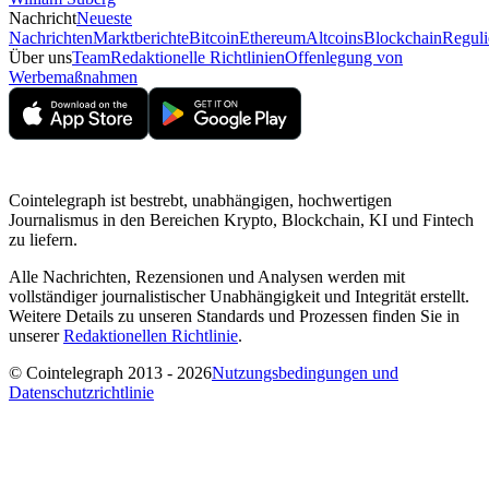
Nachricht
Neueste
Nachrichten
Marktberichte
Bitcoin
Ethereum
Altcoins
Blockchain
Reguli
Über uns
Team
Redaktionelle Richtlinien
Offenlegung von
Werbemaßnahmen
Cointelegraph ist bestrebt, unabhängigen, hochwertigen
Journalismus in den Bereichen Krypto, Blockchain, KI und Fintech
zu liefern.
Alle Nachrichten, Rezensionen und Analysen werden mit
vollständiger journalistischer Unabhängigkeit und Integrität erstellt.
Weitere Details zu unseren Standards und Prozessen finden Sie in
unserer
Redaktionellen Richtlinie
.
© Cointelegraph 2013 - 2026
Nutzungsbedingungen und
Datenschutzrichtlinie