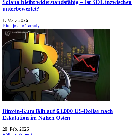
Solana bleibt widerstandsfähig – Ist SOL inzwischen
unterbewertet?
1. März 2026
Biraajmaan Tamuly
Bitcoin-Kurs fällt auf 63.000 US-Dollar nach
Eskalation im Nahen Osten
28. Feb. 2026
William Suberg