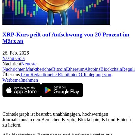
XRP-Kurs peilt auf Aufschwung von 20 Prozent im
März an
26. Feb. 2026
Yashu Gola
Nachricht
Neueste
Nachrichten
Marktberichte
Bitcoin
Ethereum
Altcoins
Blockchain
Reguli
Über uns
Team
Redaktionelle Richtlinien
Offenlegung von
Werbemaßnahmen
Cointelegraph ist bestrebt, unabhängigen, hochwertigen
Journalismus in den Bereichen Krypto, Blockchain, KI und Fintech
zu liefern.