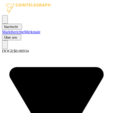
Nachricht
Marktberichte
Merkmale
Über uns
DOGE
$0.06934