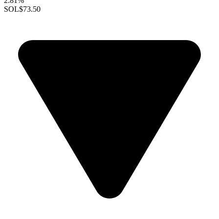
2.81%
SOL
$73.50