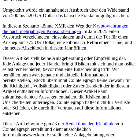
Umgekehrt würde ein anhaltender Ausbruch über den Widerstand
von 500 bis 520 US-Dollar das bärische Fraktal ungültig machen.
In diesem Szenario könnte XMR den Weg der
Kryptowährungen,
die nach mehrjährigen Konsolidierungen
im Jahr 2025 einen
Ausbruch verzeichneten, einschlagen und damit die Tür für einen
Anstieg auf 775 US-Dollar, eine Fibonacci-Retracement-Linie, und
ein neues Allzeithoch in diesem Jahr öffnen.
Dieser Artikel stellt keine Anlageberatung oder Empfehlung dar.
Jede Anlage und jeder Handel bringt Risiken mit sich und man osllte
selbst recherchieren, bevor man eine Entscheidung trifft. Wir
bemühen uns zwar, genaue und aktuelle Informationen
bereitzustellen, jedoch übernimmt Cointelegraph keine Gewähr für
die Richtigkeit, Vollständigkeit oder Zuverlässigkeit der in diesem
Artikel enthaltenen Informationen. Dieser Artikel kann
zukunftsgerichtete Aussagen enthalten, die Risiken und
Unsicherheiten unterliegen. Cointelegraph haftet nicht für Verluste
oder Schäden, die durch Ihr Vertrauen auf diese Informationen
entstehen.
Dieser Artikel wurde gemäß der
Redaktionellen Richtlinie
von
Cointelegraph erstellt und dient ausschließlich
Informationszwecken. Er stellt keine Anlageberatung oder