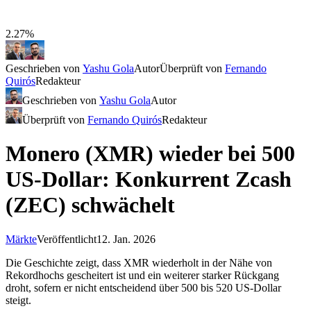
2.27%
Geschrieben von
Yashu Gola
Autor
Überprüft von
Fernando
Quirós
Redakteur
Geschrieben von
Yashu Gola
Autor
Überprüft von
Fernando Quirós
Redakteur
Monero (XMR) wieder bei 500
US-Dollar: Konkurrent Zcash
(ZEC) schwächelt
Märkte
Veröffentlicht
12. Jan. 2026
Die Geschichte zeigt, dass XMR wiederholt in der Nähe von
Rekordhochs gescheitert ist und ein weiterer starker Rückgang
droht, sofern er nicht entscheidend über 500 bis 520 US-Dollar
steigt.