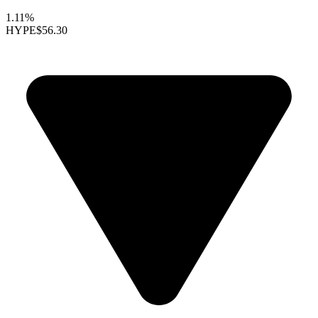
1.11%
HYPE
$56.30