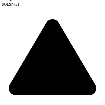
1.03%
SOL
$74.81