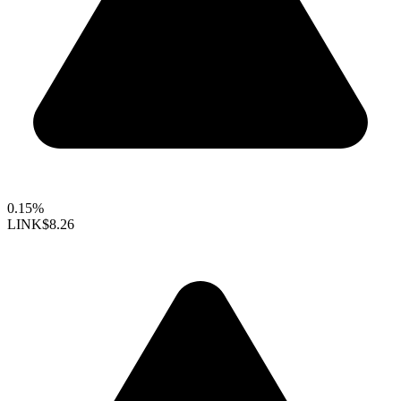
0.15%
LINK
$8.26