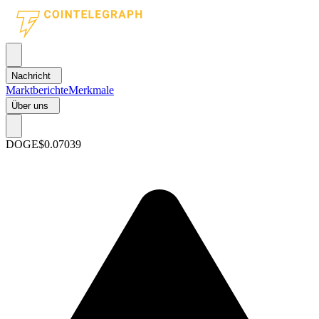
Nachricht
Marktberichte
Merkmale
Über uns
DOGE
$0.07039