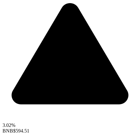
3.02%
BNB
$594.51