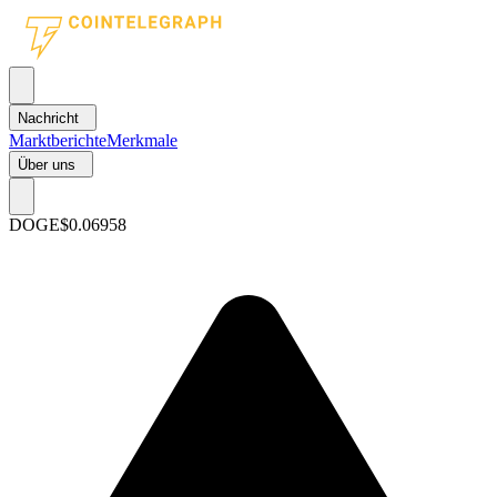
Nachricht
Marktberichte
Merkmale
Über uns
DOGE
$0.06958