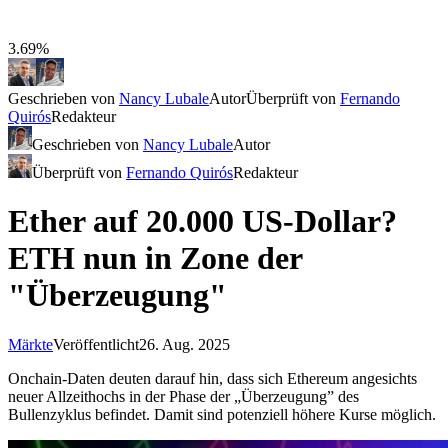
3.69%
Geschrieben von
Nancy Lubale
Autor
Überprüft von
Fernando
Quirós
Redakteur
Geschrieben von
Nancy Lubale
Autor
Überprüft von
Fernando Quirós
Redakteur
Ether auf 20.000 US-Dollar?
ETH nun in Zone der
"Überzeugung"
Märkte
Veröffentlicht
26. Aug. 2025
Onchain-Daten deuten darauf hin, dass sich Ethereum angesichts
neuer Allzeithochs in der Phase der „Überzeugung” des
Bullenzyklus befindet. Damit sind potenziell höhere Kurse möglich.