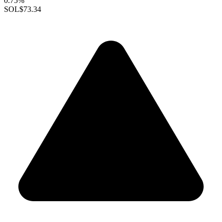
0.75%
SOL
$73.34