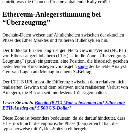
eintritt, was die Chancen für eine anhaltende Rally erhöht.
Ethereum-Anlegerstimmung bei
“Überzeugung”
Onchain-Daten weisen auf Ähnlichkeiten zwischen der aktuellen
Phase des Ether-Marktes und früheren Bullenzyklen hin.
Der Indikator für den langfristigen Netto-Gewinn/Verlust (NUPL)
von Ether-Langzeitinhabern (LTH) ist in die Zone „Überzeugung-
Leugnung” (grün) eingetreten, eine Position, die historisch gesehen
bedeutenden Kursanstiegen vorausgeht,
sagte
der beliebte Analyst
Gert van Lagen am Montag in einem X-Beitrag.
Der LTH NUPL misst die Differenz zwischen dem relativen nicht
realisierten Gewinn und dem relativen nicht realisierten Verlust von
Anlegern, die Bitcoin seit mindestens 155 Tagen halten.
Lesen Sie auch:
Bitcoin (BTC)-Wale schwenken auf Ether um:
ETH-Anstieg auf 5.500 US-Dollar?
Diese Zone ist besonders bedeutsam, da sie darauf hindeutet, dass
ETH noch nicht die euphorische Phase (blau) erreicht hat, die
typischerweise mit Zyklus-Spitzen einhergeht.