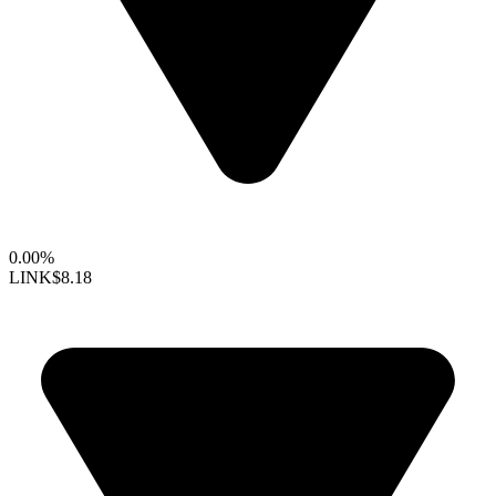
0.00%
LINK
$8.18