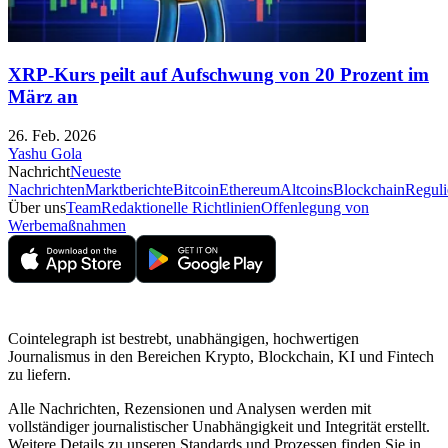
XRP-Kurs peilt auf Aufschwung von 20 Prozent im
März an
26. Feb. 2026
Yashu Gola
Nachricht
Neueste
Nachrichten
Marktberichte
Bitcoin
Ethereum
Altcoins
Blockchain
Reguli
Über uns
Team
Redaktionelle Richtlinien
Offenlegung von
Werbemaßnahmen
Cointelegraph ist bestrebt, unabhängigen, hochwertigen
Journalismus in den Bereichen Krypto, Blockchain, KI und Fintech
zu liefern.
Alle Nachrichten, Rezensionen und Analysen werden mit
vollständiger journalistischer Unabhängigkeit und Integrität erstellt.
Weitere Details zu unseren Standards und Prozessen finden Sie in