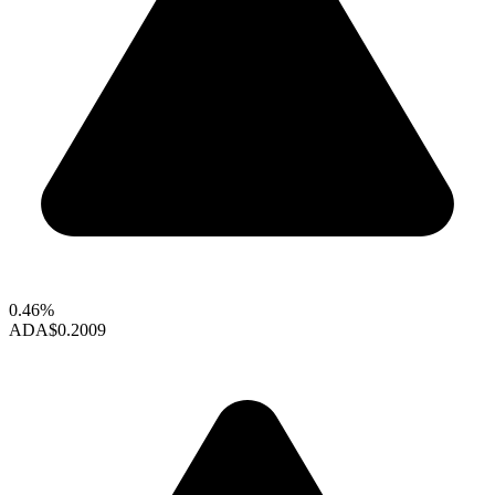
0.46%
ADA
$0.2009