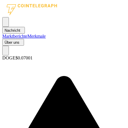
Nachricht
Marktberichte
Merkmale
Über uns
DOGE
$0.07001