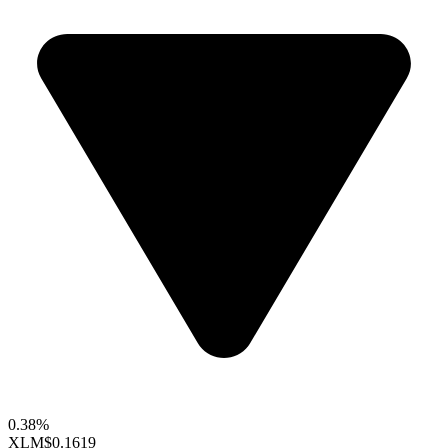
0.38%
XLM
$0.1619