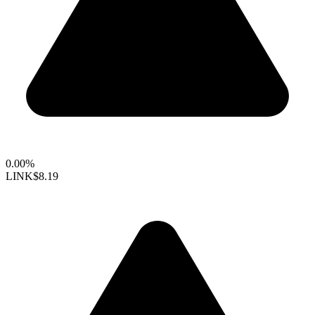
0.00%
LINK
$8.19