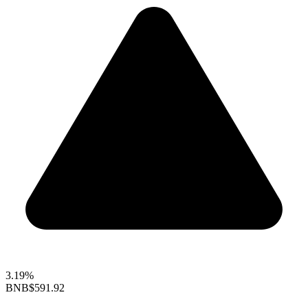
3.19%
BNB
$591.92