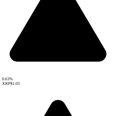
0.63%
XRP
$1.03