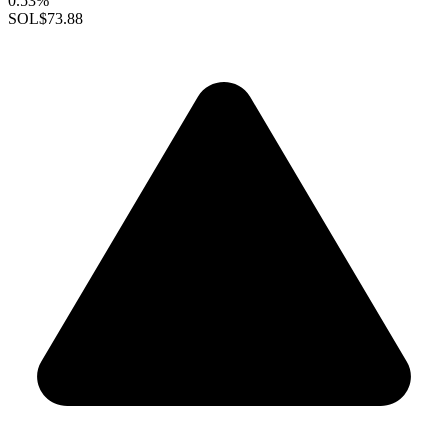
0.53%
SOL
$73.88