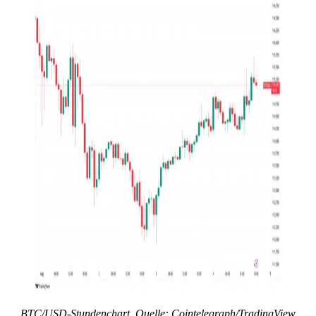
BTC/USD-Stundenchart. Quelle: Cointelegraph/TradingView