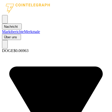
Nachricht
Marktberichte
Merkmale
Über uns
DOGE
$0.06963