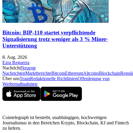
Bitcoin: BIP-110 startet verpflichtende
Signalisierung trotz weniger als 3 % Miner-
Unterstützung
8. Aug. 2026
Ezra Reguerra
Nachricht
Neueste
Nachrichten
Marktberichte
Bitcoin
Ethereum
Altcoins
Blockchain
Reguli
Über uns
Team
Redaktionelle Richtlinien
Offenlegung von
Werbemaßnahmen
Cointelegraph ist bestrebt, unabhängigen, hochwertigen
Journalismus in den Bereichen Krypto, Blockchain, KI und Fintech
zu liefern.