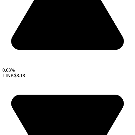
0.03%
LINK
$8.18