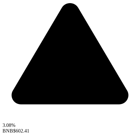
3.08%
BNB
$602.41