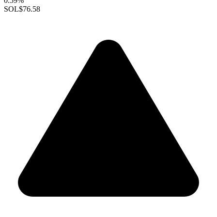
0.59%
SOL
$76.58