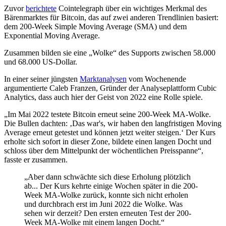
Zuvor
berichtete
Cointelegraph über ein wichtiges Merkmal des
Bärenmarktes für Bitcoin, das auf zwei anderen Trendlinien basiert:
dem 200-Week Simple Moving Average (SMA) und dem
Exponential Moving Average.
Zusammen bilden sie eine „Wolke“ des Supports zwischen 58.000
und 68.000 US-Dollar.
In einer seiner jüngsten
Marktanalysen
vom Wochenende
argumentierte Caleb Franzen, Gründer der Analyseplattform Cubic
Analytics, dass auch hier der Geist von 2022 eine Rolle spiele.
„Im Mai 2022 testete Bitcoin erneut seine 200-Week MA-Wolke.
Die Bullen dachten: ‚Das war's, wir haben den langfristigen Moving
Average erneut getestet und können jetzt weiter steigen.‘ Der Kurs
erholte sich sofort in dieser Zone, bildete einen langen Docht und
schloss über dem Mittelpunkt der wöchentlichen Preisspanne“,
fasste er zusammen.
„Aber dann schwächte sich diese Erholung plötzlich
ab... Der Kurs kehrte einige Wochen später in die 200-
Week MA-Wolke zurück, konnte sich nicht erholen
und durchbrach erst im Juni 2022 die Wolke. Was
sehen wir derzeit? Den ersten erneuten Test der 200-
Week MA-Wolke mit einem langen Docht.“