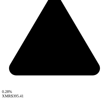
0.28%
XMR
$395.41