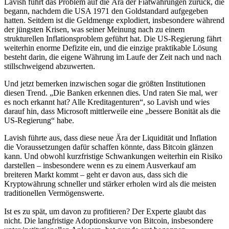
Lavish führt das Problem auf die Ära der Fiatwährungen zurück, die
begann, nachdem die USA 1971 den Goldstandard aufgegeben
hatten. Seitdem ist die Geldmenge explodiert, insbesondere während
der jüngsten Krisen, was seiner Meinung nach zu einem
strukturellen Inflationsproblem geführt hat. Die US-Regierung fährt
weiterhin enorme Defizite ein, und die einzige praktikable Lösung
besteht darin, die eigene Währung im Laufe der Zeit nach und nach
stillschweigend abzuwerten.
Und jetzt bemerken inzwischen sogar die größten Institutionen
diesen Trend. „Die Banken erkennen dies. Und raten Sie mal, wer
es noch erkannt hat? Alle Kreditagenturen“, so Lavish und wies
darauf hin, dass Microsoft mittlerweile eine „bessere Bonität als die
US-Regierung“ habe.
Lavish führte aus, dass diese neue Ära der Liquidität und Inflation
die Voraussetzungen dafür schaffen könnte, dass Bitcoin glänzen
kann. Und obwohl kurzfristige Schwankungen weiterhin ein Risiko
darstellen – insbesondere wenn es zu einem Ausverkauf am
breiteren Markt kommt – geht er davon aus, dass sich die
Kryptowährung schneller und stärker erholen wird als die meisten
traditionellen Vermögenswerte.
Ist es zu spät, um davon zu profitieren? Der Experte glaubt das
nicht. Die langfristige Adoptionskurve von Bitcoin, insbesondere