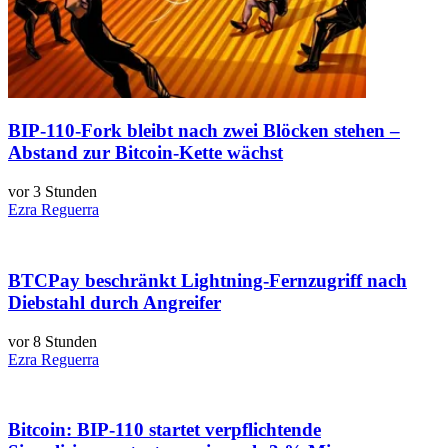
BIP-110-Fork bleibt nach zwei Blöcken stehen –
Abstand zur Bitcoin-Kette wächst
vor 3 Stunden
Ezra Reguerra
BTCPay beschränkt Lightning-Fernzugriff nach
Diebstahl durch Angreifer
vor 8 Stunden
Ezra Reguerra
Bitcoin: BIP-110 startet verpflichtende