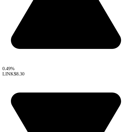
0.49%
LINK
$8.30