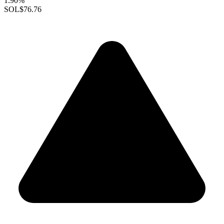
1.90%
SOL
$76.76