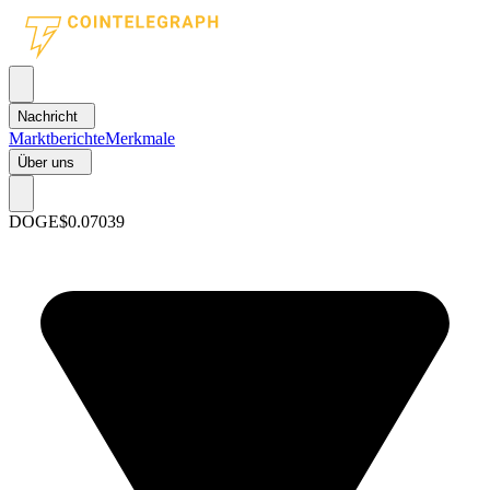
Nachricht
Marktberichte
Merkmale
Über uns
DOGE
$0.07039