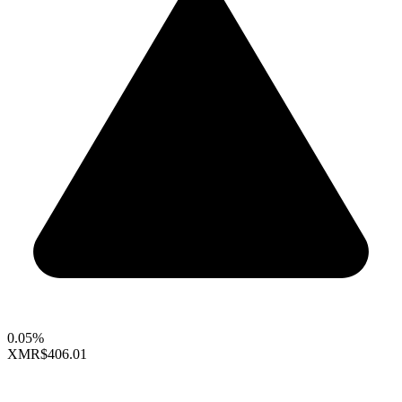
0.05%
XMR
$406.01