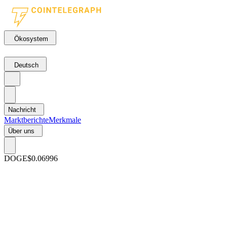
Ökosystem
Deutsch
Nachricht
Marktberichte
Merkmale
Über uns
DOGE
$0.06996