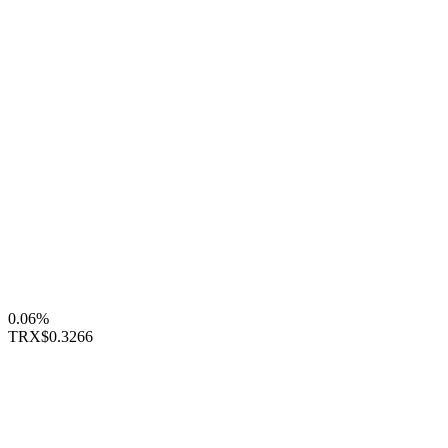
0.06%
TRX
$0.3266