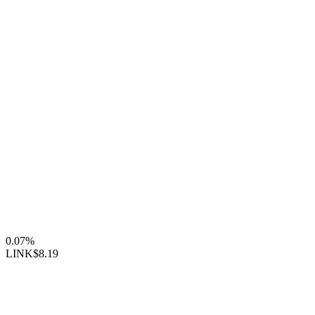
0.07%
LINK
$8.19