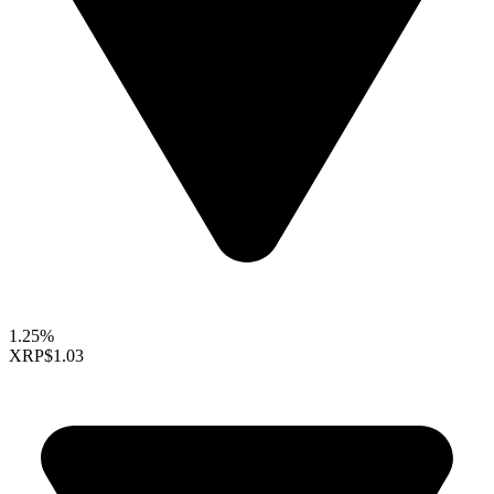
1.25%
XRP
$1.03