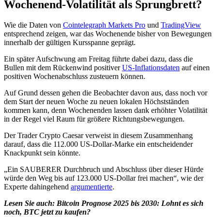
Wochenend-Volatilität als Sprungbrett?
Wie die Daten von
Cointelegraph Markets Pro
und
TradingView
entsprechend zeigen, war das Wochenende bisher von Bewegungen
innerhalb der gültigen Kursspanne geprägt.
Ein später Aufschwung am Freitag führte dabei dazu, dass die
Bullen mit dem Rückenwind positiver
US-Inflationsdaten
auf einen
positiven Wochenabschluss zusteuern können.
Auf Grund dessen gehen die Beobachter davon aus, dass noch vor
dem Start der neuen Woche zu neuen lokalen Höchstständen
kommen kann, denn Wochenenden lassen dank erhöhter Volatilität
in der Regel viel Raum für größere Richtungsbewegungen.
Der Trader Crypto Caesar verweist in diesem Zusammenhang
darauf, dass die 112.000 US-Dollar-Marke ein entscheidender
Knackpunkt sein könnte.
„Ein SAUBERER Durchbruch und Abschluss über dieser Hürde
würde den Weg bis auf 123.000 US-Dollar frei machen“, wie der
Experte dahingehend
argumentierte
.
Lesen Sie auch:
Bitcoin Prognose 2025 bis 2030: Lohnt es sich
noch, BTC jetzt zu kaufen?