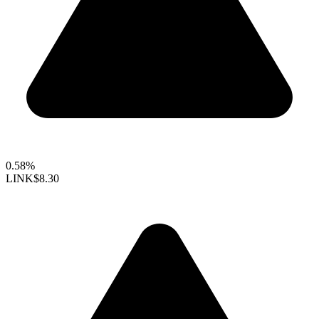
0.58%
LINK
$8.30