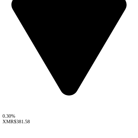
0.30%
XMR
$381.58