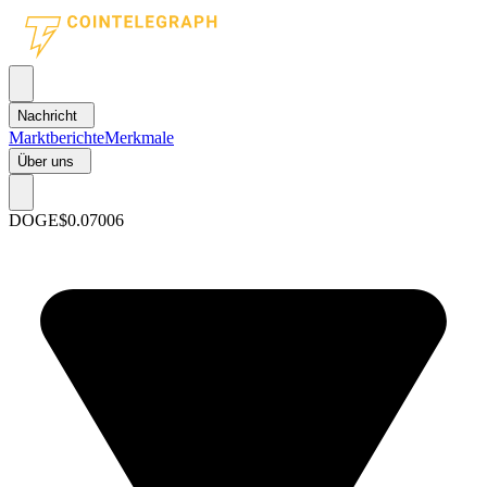
Nachricht
Marktberichte
Merkmale
Über uns
DOGE
$0.07006