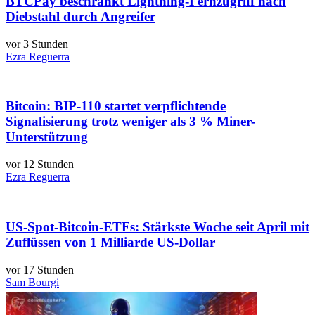
BTCPay beschränkt Lightning-Fernzugriff nach
Diebstahl durch Angreifer
vor 3 Stunden
Ezra Reguerra
Bitcoin: BIP-110 startet verpflichtende
Signalisierung trotz weniger als 3 % Miner-
Unterstützung
vor 12 Stunden
Ezra Reguerra
US-Spot-Bitcoin-ETFs: Stärkste Woche seit April mit
Zuflüssen von 1 Milliarde US-Dollar
vor 17 Stunden
Sam Bourgi