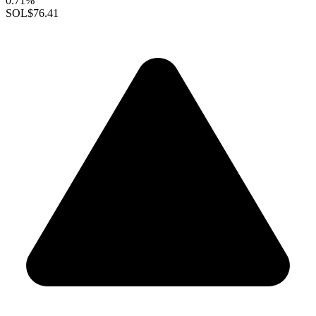
0.71%
SOL
$76.41