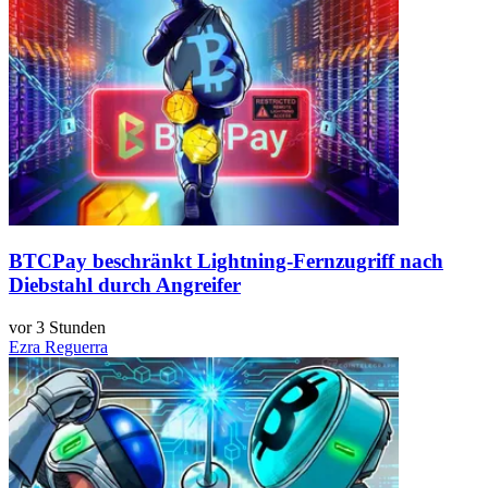
BTCPay beschränkt Lightning-Fernzugriff nach
Diebstahl durch Angreifer
vor 3 Stunden
Ezra Reguerra