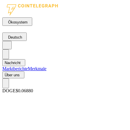
Ökosystem
Deutsch
Nachricht
Marktberichte
Merkmale
Über uns
DOGE
$0.06880