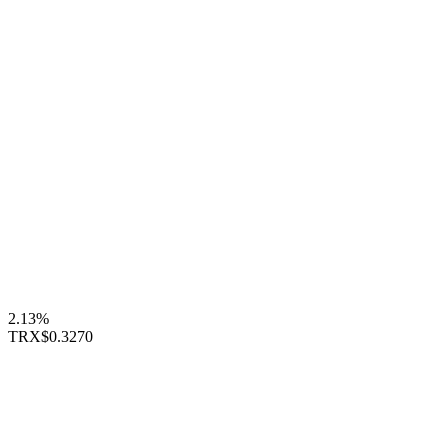
2.13%
TRX
$0.3270