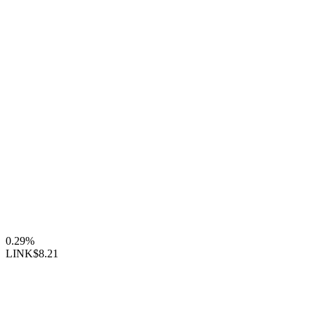
0.29%
LINK
$8.21