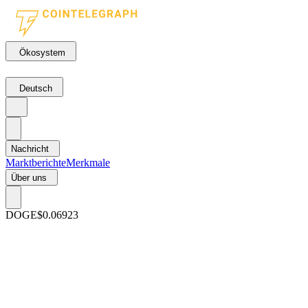
Ökosystem
Deutsch
Nachricht
Marktberichte
Merkmale
Über uns
DOGE
$0.06923