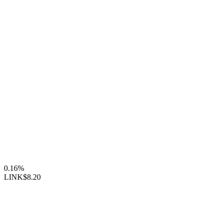
0.16%
LINK
$8.20