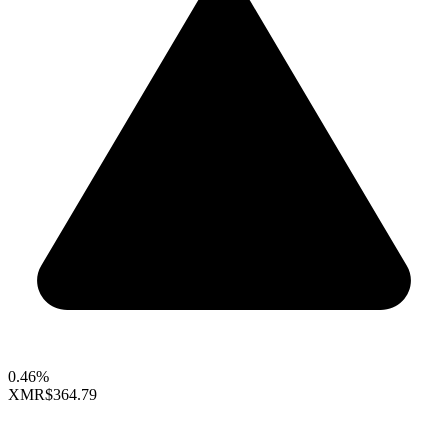
0.46%
XMR
$364.79