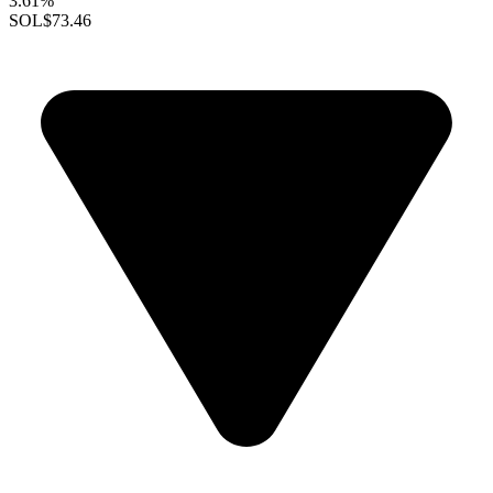
3.61%
SOL
$73.46