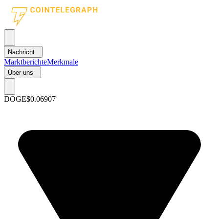
Nachricht
Marktberichte
Merkmale
Über uns
DOGE
$0.06907