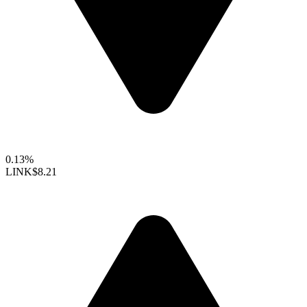
0.13%
LINK
$8.21