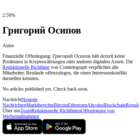
2.59%
Григорий Осипов
Autor
Finanzielle Offenlegung:
Григорий Осипов hält derzeit keine
Positionen in Kryptowährungen oder anderen digitalen Assets. Die
Redaktionelle Richtlinie
von Cointelegraph verpflichtet alle
Mitarbeiter, Bestände offenzulegen, die einen Interessenkonflikt
darstellen könnten.
No articles published yet. Check back soon.
Nachricht
Neueste
Nachrichten
Marktberichte
Bitcoin
Ethereum
Altcoins
Blockchain
Reguli
Über uns
Team
Redaktionelle Richtlinien
Offenlegung von
Werbemaßnahmen